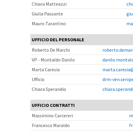
Chiara Matteazzi
chi
Giulia Passante
giu
Mauro Tarantino
mau
UFFICIO DEL PERSONALE
Roberto De Marchi
roberto.demarc
VP - Montaldo Danilo
danilo.montald
Marta Caresia
marta.caresia@
Ufficio
drm-ven.servpe
Chiara Sperandio
chiara.sperand
UFFICIO CONTRATTI
Massimino Carcereri
m
Francesco Maraldo
f