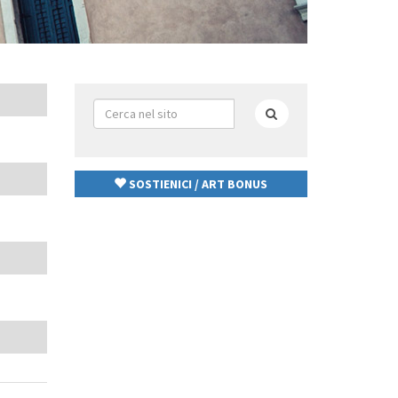
Form
di
Cerca
ricerca
SOSTIENICI / ART BONUS