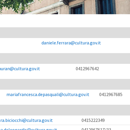
daniele.ferrara@cultura.gov.it
uran@cultura.gov.it
0412967642
mariafrancesca.depasquali@cultura.gov.it
0412967685
ra.biciocchi@cultura.gov.it
0415222349
ba.deleonardis@cultura.gov.it
0412967617/33