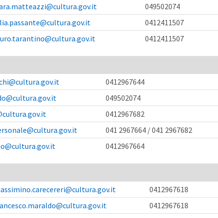
ara.matteazzi@cultura.gov.it
049502074
lia.passante@cultura.gov.it
0412411507
ro.tarantino@cultura.gov.it
0412411507
hi@cultura.gov.it
0412967644
o@cultura.gov.it
049502074
cultura.gov.it
0412967682
rsonale@cultura.gov.it
041 2967664 / 041 2967682
io@cultura.gov.it
0412967664
assimino.carecereri@cultura.gov.it
0412967618
rancesco.maraldo@cultura.gov.it
0412967618