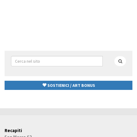
Form
di
Cerca
ricerca
SOSTIENICI / ART BONUS
Recapiti