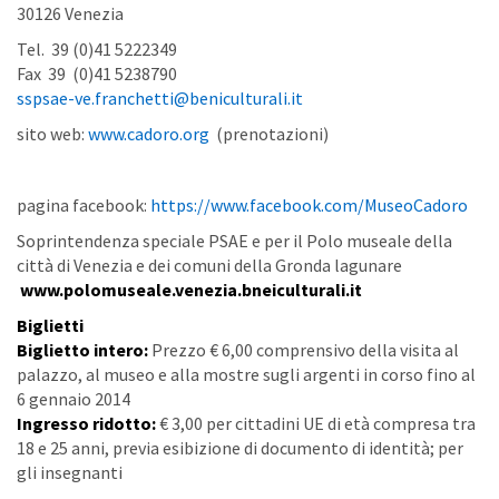
30126 Venezia
Tel. 39 (0)41 5222349
Fax 39 (0)41 5238790
sspsae-ve.franchetti@beniculturali.it
sito web:
www.cadoro.org
(prenotazioni)
pagina facebook:
https
://www.facebook.com/MuseoCadoro
Soprintendenza speciale PSAE e per il Polo museale della
città di Venezia e dei comuni della Gronda lagunare
www.polomuseale.venezia.bneiculturali.it
Biglietti
Biglietto intero:
Prezzo € 6,00 comprensivo della visita al
palazzo, al museo e alla mostre sugli argenti in corso fino al
6 gennaio 2014
Ingresso ridotto:
€ 3,00 per cittadini UE di età compresa tra
18 e 25 anni, previa esibizione di documento di identità; per
gli insegnanti