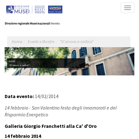
Salta
Togg
al
navig
contenuto
principale
Home
Eventi e Mostre
“D'amore e ombra"
Eventi
“D'amore e ombra"
Data evento:
14/02/2014
14 febbraio - San Valentino festa degli innamorati e del
Risparmio Energetico
Galleria Giorgio Franchetti alla Ca' d'Oro
14 febbraio 2014