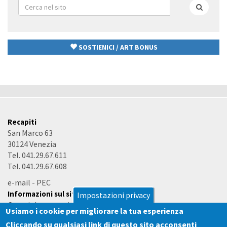
Form
di
Cerca
ricerca
SOSTIENICI / ART BONUS
Recapiti
San Marco 63
30124 Venezia
Tel. 041.29.67.611
Tel. 041.29.67.608
e-mail
-
PEC
Informazioni sul sito
Impostazioni privacy
Copyright e termini d'uso
Usiamo i cookie per migliorare la tua esperienza
Accessibilità
Cliccando su qualsiasi link di questo sito acconsenti