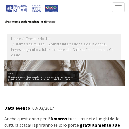
Salta
Togg
al
navig
contenuto
principale
Home
Eventi e Mostre
#8marzoalmuseo | Giornata internazionale della donna.
Ingresso gratuito a tutte le donne alla Galleria Franchetti alla Ca'
d'Oro.
Eventi
#8marzoalmuseo | Giornata internazionale della donna. Ingresso
gratuito a tutte le donne alla Galleria Franchetti alla Ca' d'Oro.
Data evento:
08/03/2017
Anche quest’anno per l
’8 marzo
tutti i musei e luoghi della
cultura statali apriranno le loro porte
gratuitamente alle