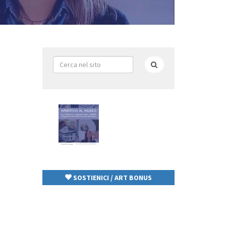
Form
di
Cerca
ricerca
SOSTIENICI / ART BONUS