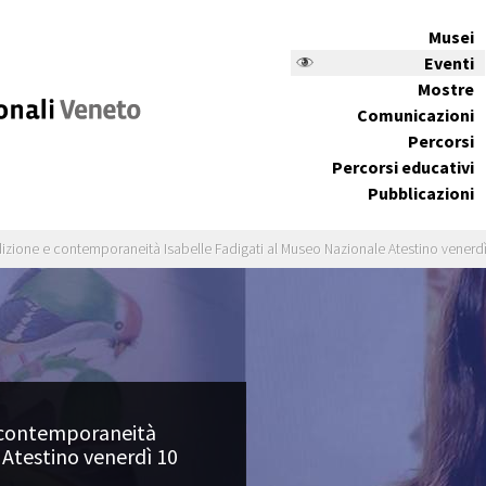
Musei
Eventi
Mostre
Comunicazioni
Percorsi
Percorsi educativi
Pubblicazioni
radizione e contemporaneità Isabelle Fadigati al Museo Nazionale Atestino vener
e contemporaneità
 Atestino venerdì 10