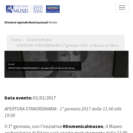
Salta
Togg
al
navig
contenuto
principale
Home
Eventi e Mostre
APERTURA STRAORDINARIA 1° gennaio 2017 al Museo di Altino
Eventi
APERTURA STRAORDINARIA 1° gennaio 2017 al Museo di Altino
Data evento:
01/01/2017
APERTURA STRAORDINARIA - 1° gennaio 2017 dalle 11.00 alle
19.00
Il 1° gennaio, con l'iniziativa
#Domenicalmuseo
, il Museo
archeologico di Altino sarà aperto gratuitamente dalle 11.00