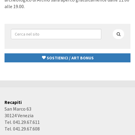
alle 19.00.
Form
di
Cerca
ricerca
SOSTIENICI / ART BONUS
Recapiti
San Marco 63
30124 Venezia
Tel. 041.29.67.611
Tel. 041.29.67.608