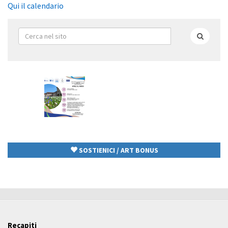
Qui il calendario
Form
di
Cerca
ricerca
SOSTIENICI / ART BONUS
Recapiti