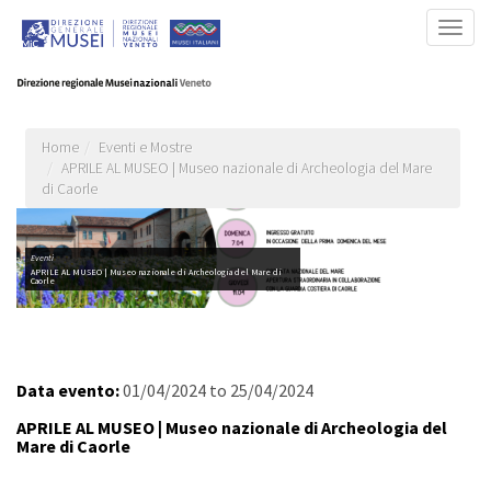
Salta
Togg
al
navig
contenuto
principale
Home
Eventi e Mostre
APRILE AL MUSEO | Museo nazionale di Archeologia del Mare
di Caorle
Eventi
APRILE AL MUSEO | Museo nazionale di Archeologia del Mare di
Caorle
Data evento:
01/04/2024
to
25/04/2024
APRILE AL MUSEO | Museo nazionale di Archeologia del
Mare di Caorle