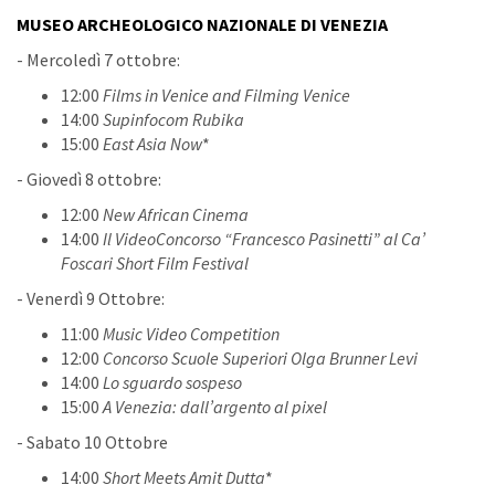
MUSEO ARCHEOLOGICO NAZIONALE DI VENEZIA
- Mercoledì 7 ottobre:
12:00
Films in Venice and Filming Venice
14:00
Supinfocom Rubika
15:00
East Asia Now
*
- Giovedì 8 ottobre:
12:00
New African Cinema
14:00
Il VideoConcorso “Francesco Pasinetti” al Ca’
Foscari Short Film Festival
- Venerdì 9 Ottobre:
11:00
Music Video Competition
12:00
Concorso Scuole Superiori Olga Brunner Levi
14:00
Lo sguardo sospeso
15:00
A Venezia: dall’argento al pixel
- Sabato 10 Ottobre
14:00
Short Meets Amit Dutta
*