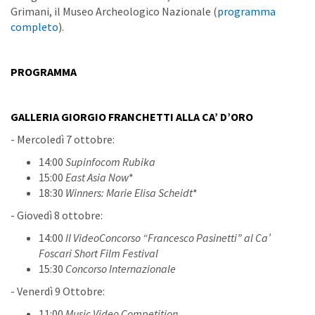
Grimani, il Museo Archeologico Nazionale (
programma
completo
).
PROGRAMMA
GALLERIA GIORGIO FRANCHETTI ALLA CA’ D’ORO
- Mercoledì 7 ottobre:
14:00
Supinfocom Rubika
15:00
East Asia Now
*
18:30
Winners: Marie Elisa Scheidt
*
- Giovedì 8 ottobre:
14:00
Il VideoConcorso “Francesco Pasinetti” al Ca’
Foscari Short Film Festival
15:30
Concorso Internazionale
- Venerdì 9 Ottobre:
11:00
Music Video Competition