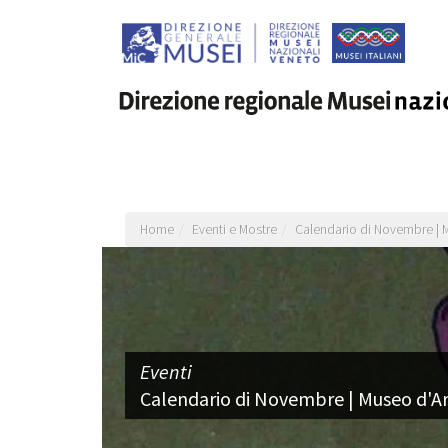
Salta
al
contenuto
principale
Home
Eventi e Mostre
Calendario di Novembre | M
Eventi
Calendario di Novembre | Museo d'Art