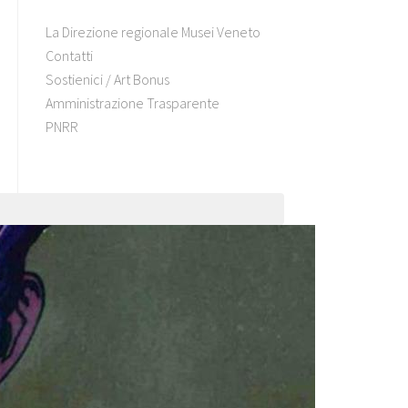
La Direzione regionale Musei Veneto
Contatti
Sostienici / Art Bonus
Amministrazione Trasparente
PNRR