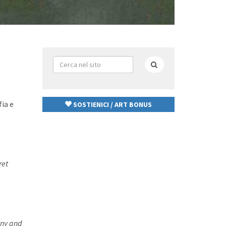
Form
di
Cerca
ricerca
fia e
SOSTIENICI / ART BONUS
ret
eony and