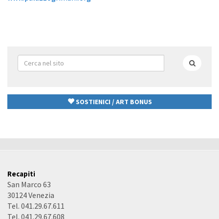
Form
di
Cerca
ricerca
SOSTIENICI / ART BONUS
Recapiti
San Marco 63
30124 Venezia
Tel. 041.29.67.611
Tel. 041.29.67.608