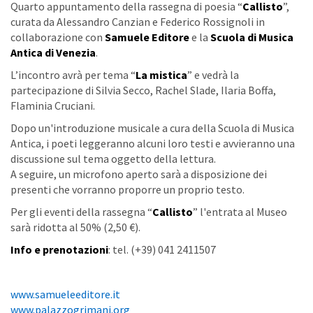
Quarto appuntamento della rassegna di poesia “
Callisto
”,
curata da Alessandro Canzian e Federico Rossignoli in
collaborazione con
Samuele Editore
e la
Scuola di Musica
Antica di Venezia
.
L’incontro avrà per tema “
La mistica
” e vedrà la
partecipazione di Silvia Secco, Rachel Slade, Ilaria Boffa,
Flaminia Cruciani.
Dopo un'introduzione musicale a cura della Scuola di Musica
Antica, i poeti leggeranno alcuni loro testi e avvieranno una
discussione sul tema oggetto della lettura.
A seguire, un microfono aperto sarà a disposizione dei
presenti che vorranno proporre un proprio testo.
Per gli eventi della rassegna “
Callisto
” l'entrata al Museo
sarà ridotta al 50% (2,50 €).
Info e prenotazioni
: tel. (+39) 041 2411507
www.samueleeditore.it
www.palazzogrimani.org