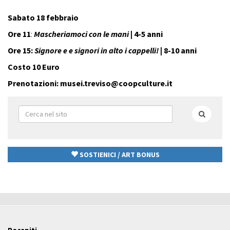
Sabato 18 febbraio
Ore 11
:
Mascheriamoci con le mani
| 4-5 anni
Ore 15:
Signore e e signori in alto i cappelli!
| 8-10 anni
Costo 10 Euro
Prenotazioni:
musei.treviso@coopculture.it
Form
di
Cerca
ricerca
SOSTIENICI / ART BONUS