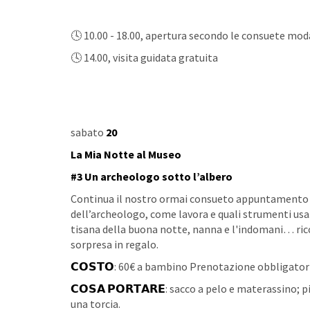
🕓 10.00 - 18.00, apertura secondo le consuete moda
🕓 14.00, visita guidata gratuita
sabato
20
La Mia Notte al Museo
#3 Un archeologo sotto l’albero
Continua il nostro ormai consueto appuntamento c
dell’archeologo, come lavora e quali strumenti usa.
tisana della buona notte, nanna e l'indomani… ricc
sorpresa in regalo.
𝗖𝗢𝗦𝗧𝗢
: 60€ a bambino Prenotazione obbligatoria 
𝗖𝗢𝗦𝗔 𝗣𝗢𝗥𝗧𝗔𝗥𝗘
: sacco a pelo e materassino; p
una torcia.