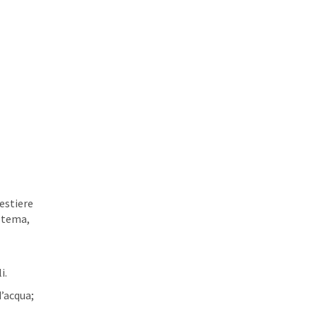
estiere
a tema,
i.
d’acqua;