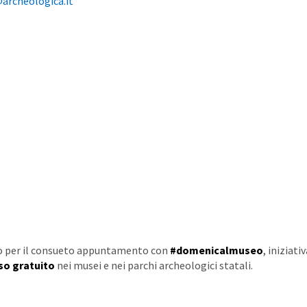
rcheologica.it
o per il consueto appuntamento con
#domenicalmuseo
, iniziati
so gratuito
nei musei e nei parchi archeologici statali.