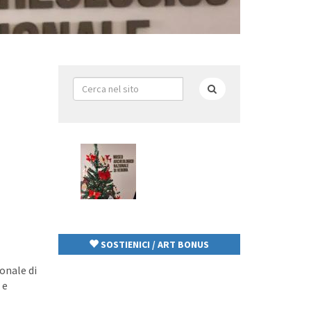
Form
di
Cerca
ricerca
SOSTIENICI / ART BONUS
onale di
 e