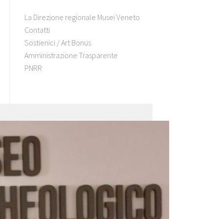
La Direzione regionale Musei Veneto
Contatti
Sostienici / Art Bonus
Amministrazione Trasparente
PNRR