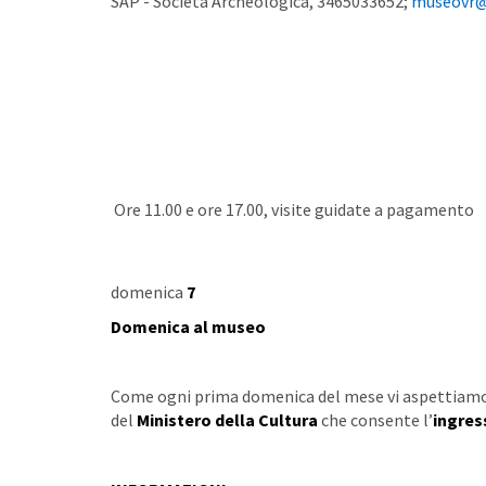
SAP - Società Archeologica, 3465033652;
museovr@a
Ore 11.00 e ore 17.00, visite guidate a pagamento
domenica
7
Domenica al museo
Come ogni prima domenica del mese vi aspettiam
del
Ministero della Cultura
che consente l’
ingres