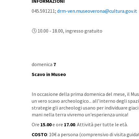
INFORMAZIONI
045.591211;
drm-ven.museoverona@cultura.gov.it
🕓 10.00 - 18.00, ingresso gratuito
domenica
7
Scavo in Museo
In occasione della prima domenica del mese, il Muse
un vero scavo archeologico... all’interno degli sp
strategie gli archeologi usano per individuare giacim
mani nella terra vivremo un'esperienza unica!
Ore
15.00
e ore
17.00
. Attività per tutte le età.
COSTO
: 10€ a persona (comprensivo di visita guidat