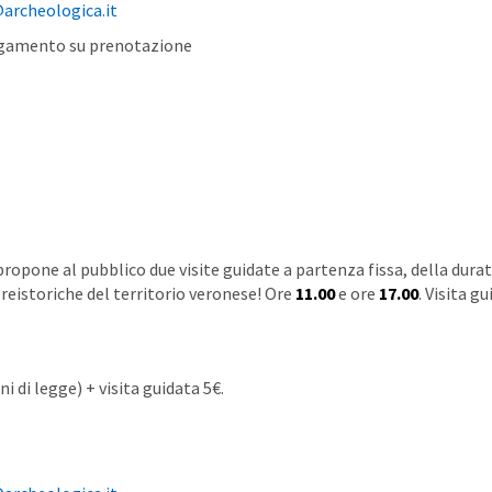
rcheologica.it
 pagamento su prenotazione
opone al pubblico due visite guidate a partenza fissa, della durat
reistoriche del territorio veronese! Ore
11.00
e ore
17.00
. Visita g
ni di legge) + visita guidata 5€.