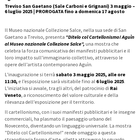
Treviso San Gaetano (Sale Carboni e Grignani) 3 maggio –
6 luglio 2025 | PROROGATA fino a domenica 17 agosto
Il Museo nazionale Collezione Salce, nella sua sede di San
Gaetano a Treviso, presenta
"Ditelo col Cartellonismo! Aguìn
al Museo nazionale Collezione Salce",
una mostra che
celebra la forza comunicativa dei manifesti pubblicitari e il
loro impatto sull'immaginario collettivo, attraverso le
opere dell'artista contemporaneo Aguìn.
L'inaugurazione si terrà
sabato 3 maggio 2025, alle ore
11:30,
e l’esposizione sarà visitabile fino al
6 luglio 2025
.
L'iniziativa si avvale, tra gli altri, del patrocinio di
Rai
Veneto
, a riconoscimento del valore culturale e della
rilevanza dell'esposizione per il territorio.
Il cartellonismo, con i suoi manifesti pubblicitari e le insegne
commerciali, ha plasmato il paesaggio urbano del
Novecento, diventando un linguaggio universale. La mostra
"Ditelo col Cartellonismo!" rende omaggio a questa
straordinaria forma d'arte, riletta attraverso lo sguardo