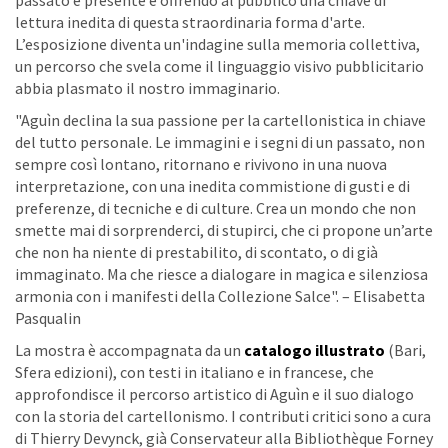
passato e presente e offrendo al pubblico una chiave di
lettura inedita di questa straordinaria forma d'arte.
L’esposizione diventa un'indagine sulla memoria collettiva,
un percorso che svela come il linguaggio visivo pubblicitario
abbia plasmato il nostro immaginario.
"Aguìn declina la sua passione per la cartellonistica in chiave
del tutto personale. Le immagini e i segni di un passato, non
sempre così lontano, ritornano e rivivono in una nuova
interpretazione, con una inedita commistione di gusti e di
preferenze, di tecniche e di culture. Crea un mondo che non
smette mai di sorprenderci, di stupirci, che ci propone un’arte
che non ha niente di prestabilito, di scontato, o di già
immaginato. Ma che riesce a dialogare in magica e silenziosa
armonia con i manifesti della Collezione Salce". – Elisabetta
Pasqualin
La mostra è accompagnata da un
catalogo illustrato
(Bari,
Sfera edizioni), con testi in italiano e in francese, che
approfondisce il percorso artistico di Aguìn e il suo dialogo
con la storia del cartellonismo. I contributi critici sono a cura
di Thierry Devynck, già Conservateur alla Bibliothèque Forney