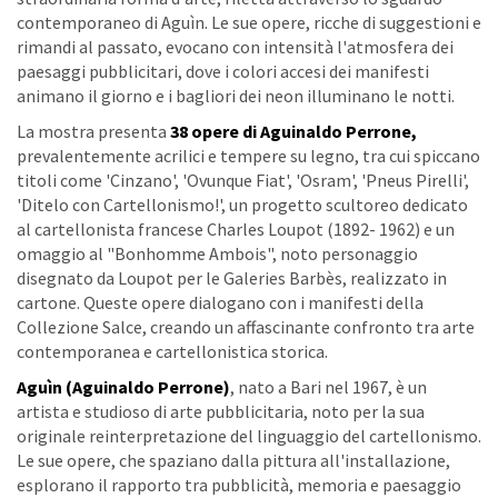
contemporaneo di Aguìn. Le sue opere, ricche di suggestioni e
rimandi al passato, evocano con intensità l'atmosfera dei
paesaggi pubblicitari, dove i colori accesi dei manifesti
animano il giorno e i bagliori dei neon illuminano le notti.
La mostra presenta
38 opere di Aguinaldo Perrone,
prevalentemente acrilici e tempere su legno, tra cui spiccano
titoli come 'Cinzano', 'Ovunque Fiat', 'Osram', 'Pneus Pirelli',
'Ditelo con Cartellonismo!', un progetto scultoreo dedicato
al cartellonista francese Charles Loupot (1892- 1962) e un
omaggio al "Bonhomme Ambois", noto personaggio
disegnato da Loupot per le Galeries Barbès, realizzato in
cartone. Queste opere dialogano con i manifesti della
Collezione Salce, creando un affascinante confronto tra arte
contemporanea e cartellonistica storica.
Aguìn (Aguinaldo Perrone)
, nato a Bari nel 1967, è un
artista e studioso di arte pubblicitaria, noto per la sua
originale reinterpretazione del linguaggio del cartellonismo.
Le sue opere, che spaziano dalla pittura all'installazione,
esplorano il rapporto tra pubblicità, memoria e paesaggio