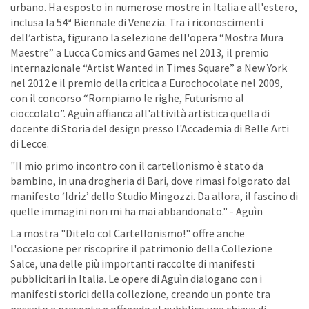
urbano. Ha esposto in numerose mostre in Italia e all'estero,
inclusa la 54ª Biennale di Venezia. Tra i riconoscimenti
dell’artista, figurano la selezione dell'opera “Mostra Mura
Maestre” a Lucca Comics and Games nel 2013, il premio
internazionale “Artist Wanted in Times Square” a New York
nel 2012 e il premio della critica a Eurochocolate nel 2009,
con il concorso “Rompiamo le righe, Futurismo al
cioccolato”. Aguìn affianca all'attività artistica quella di
docente di Storia del design presso l'Accademia di Belle Arti
di Lecce.
"Il mio primo incontro con il cartellonismo è stato da
bambino, in una drogheria di Bari, dove rimasi folgorato dal
manifesto ‘Idriz’ dello Studio Mingozzi. Da allora, il fascino di
quelle immagini non mi ha mai abbandonato." - Aguìn
La mostra "Ditelo col Cartellonismo!" offre anche
l'occasione per riscoprire il patrimonio della Collezione
Salce, una delle più importanti raccolte di manifesti
pubblicitari in Italia. Le opere di Aguìn dialogano con i
manifesti storici della collezione, creando un ponte tra