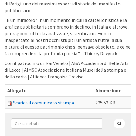
di Parigi, uno dei massimi esperti di storia del manifesto
pubblicitario.
"È un miracolo? In un momento in cui la cartellonistica e la
grafica pubblicitaria sembrano in declino, in Italia e altrove,
per ragioni tutte da analizzare, si verifica un evento
inaspettato ai nostri occhi stupiti: un artista nutre la sua
pittura di questo patrimonio che si pensava obsoleto, e ce ne
fa comprendere la profonda poesia." – Thierry Devynck
Con il patrocinio di: Rai Veneto | ABA Accademia di Belle Arti
di Lecce | AIMSC Associazione italiana Musei della stampa e
della carta | Alliance Française Treviso.
Allegato
Dimensione
Scarica il comunicato stampa
225.52 KB
Form
di
Cerca
ricerca