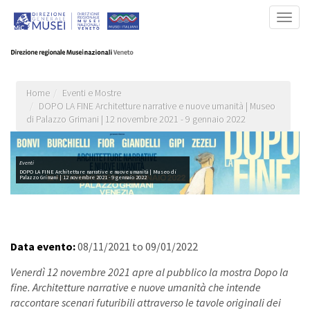
Salta
Togg
al
navig
contenuto
principale
Home
Eventi e Mostre
DOPO LA FINE Architetture narrative e nuove umanità | Museo
di Palazzo Grimani | 12 novembre 2021 - 9 gennaio 2022
Eventi
DOPO LA FINE Architetture narrative e nuove umanità | Museo di
Palazzo Grimani | 12 novembre 2021 - 9 gennaio 2022
Data evento:
08/11/2021
to
09/01/2022
Venerdì 12 novembre 2021 apre al pubblico la mostra Dopo la
fine. Architetture narrative e nuove umanità che intende
raccontare scenari futuribili attraverso le tavole originali dei