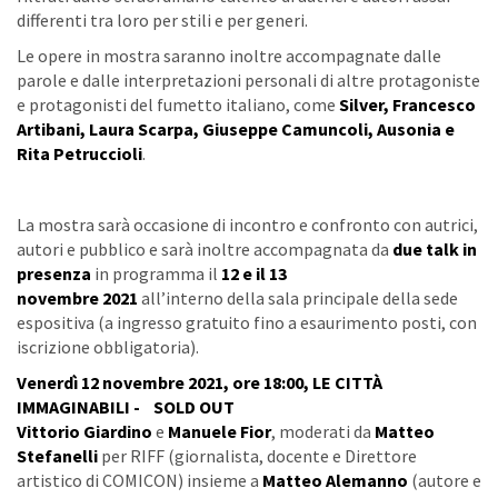
differenti tra loro per stili e per generi.
Le opere in mostra saranno inoltre accompagnate dalle
parole e dalle interpretazioni personali di altre protagoniste
e protagonisti del fumetto italiano, come
Silver, Francesco
Artibani, Laura Scarpa, Giuseppe Camuncoli, Ausonia e
Rita Petruccioli
.
La mostra sarà occasione di incontro e confronto con autrici,
autori e pubblico e sarà inoltre accompagnata da
due talk in
presenza
in programma il
12 e il 13
novembre
2021
all’interno della sala principale della sede
espositiva (a ingresso gratuito fino a esaurimento posti, con
iscrizione obbligatoria).
Venerdì 12 novembre 2021, ore 18:00, LE CITTÀ
IMMAGINABILI - SOLD OUT
Vittorio Giardino
e
Manuele Fior
, moderati da
Matteo
Stefanelli
per RIFF (giornalista, docente e Direttore
artistico di COMICON) insieme a
Matteo Alemanno
(autore e