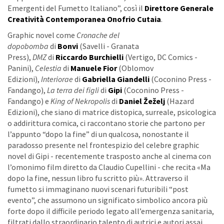
Emergenti del Fumetto Italiano”, così il
Direttore Generale
Creatività Contemporanea Onofrio Cutaia
.
Graphic novel come
Cronache del
dopobomba
di
Bonvi
(Savelli - Granata
Press),
DMZ
di
Riccardo Burchielli
(Vertigo, DC Comics -
Panini),
Celestia
di
Manuele Fior
(Oblomov
Edizioni),
Interiorae
di
Gabriella Giandelli
(Coconino Press -
Fandango),
La terra dei figli
di
Gipi
(Coconino Press -
Fandango) e
King of Nekropolis
di
Daniel Žeželj
(Hazard
Edizioni), che siano di matrice distopica, surreale, psicologica
o addirittura comica, ci raccontano storie che partono per
l’appunto “dopo la fine” di un qualcosa, nonostante il
paradosso presente nel frontespizio del celebre graphic
novel di Gipi - recentemente trasposto anche al cinema con
l’omonimo film diretto da Claudio Cupellini - che recita «Ma
dopo la fine, nessun libro fu scritto più». Attraverso il
fumetto si immaginano nuovi scenari futuribili “post
evento”, che assumono un significato simbolico ancora più
forte dopo il difficile periodo legato all’emergenza sanitaria,
filtrati dallo straordinario talento di autrici e autori assai