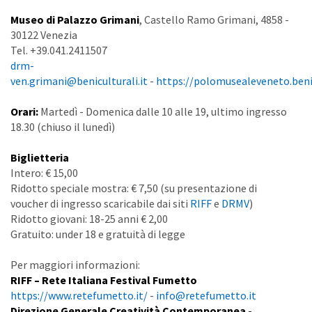
Museo di Palazzo Grimani
, Castello Ramo Grimani, 4858 -
30122 Venezia
Tel. +39.041.2411507
drm-
ven.grimani@beniculturali.it
-
https://polomusealeveneto.benic
Orari:
Martedì - Domenica dalle 10 alle 19, ultimo ingresso
18.30 (chiuso il lunedì)
Biglietteria
Intero: € 15,00
Ridotto speciale mostra: € 7,50 (su presentazione di
voucher di ingresso scaricabile dai siti
RIFF
e
DRMV
)
Ridotto giovani: 18-25 anni € 2,00
Gratuito: under 18 e gratuità di legge
Per maggiori informazioni:
RIFF – Rete Italiana Festival Fumetto
https://www.retefumetto.it/
-
info@retefumetto.it
Direzione Generale Creatività Contemporanea -