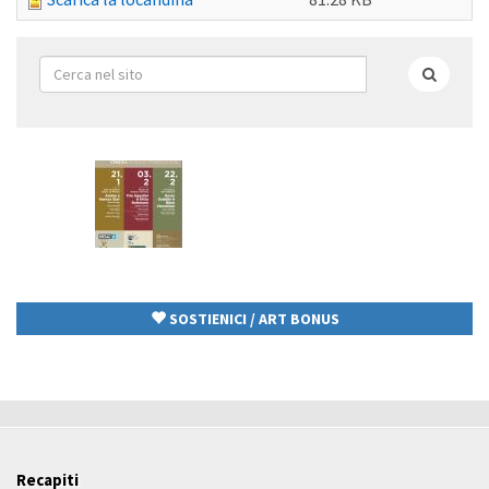
Form
di
Cerca
ricerca
SOSTIENICI / ART BONUS
Recapiti