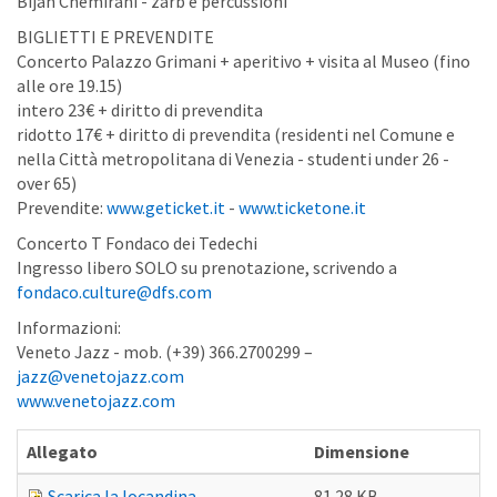
Bijan Chemirani - zarb e percussioni
BIGLIETTI E PREVENDITE
Concerto Palazzo Grimani + aperitivo + visita al Museo (fino
alle ore 19.15)
intero 23€ + diritto di prevendita
ridotto 17€ + diritto di prevendita (residenti nel Comune e
nella Città metropolitana di Venezia - studenti under 26 -
over 65)
Prevendite:
www.geticket.it
-
www.ticketone.it
Concerto T Fondaco dei Tedechi
Ingresso libero SOLO su prenotazione, scrivendo a
fondaco.culture@dfs.com
Informazioni:
Veneto Jazz - mob. (+39) 366.2700299 –
jazz@venetojazz.com
www.venetojazz.com
Allegato
Dimensione
Scarica la locandina
81.28 KB