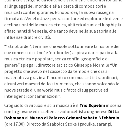
ai linguaggi del mondo e alla ricerca di compositori e
musicisti contemporanei. Etnoborder, la nuova rassegna
firmata da Veneto Jazz per raccontare ed esplorare le diverse
declinazioni della musica etnica, abiterà alcuni dei luoghi più
affascinanti di Venezia, che tanto deve nella sua storia alle
influenze di altre civiltà.
“’Etnoborder’, termine che vuole sottolineare la fusione dei
due concetti di ‘etno’ e ‘no-border’, aspira a dare spazio alla
musica etnica e popolare, senza confini geografici e di
genere” spiega il direttore artistico Giuseppe Mormile “Un
progetto che avevo nel cassetto da tempo e che ora si
materializza grazie all’incontro con musicisti straordinari,
alcuni veri maestri dello strumento, che stanno solcando le
nuove strade di una world music fatta di suggestive ed
intelligenti contaminazioni”.
Crogiuolo di virtuosi e stili musicali è il
Trio Squelini
in scena
con la giovane ed eccellente violoncellista ungherese
Ditta
Rohmann
al
Museo di Palazzo Grimani sabato 3 febbraio
(ore 17.30). Diretto da Szabolcs Szoke (gadulka, sarangi,