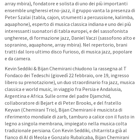
array mbira), fondatore e solista di uno dei più importanti
ensemble ungheresi etno-jazz, il gruppo vanta la presenza di
Peter Szalai (tabla, cajon, strumenti a percussione, kalimba,
aquaphone), esperto di musica classica indiana e uno dei più
interessanti suonatori di tabla europei, e del sassofonista
ungherese, di formazione jazz, Daniel Vaczi (sassofono alto e
sopranino, aquaphone, array mbira). Nel repertorio, brani
tratti dal loro ultimo disco Furioso, di musica jazz, popolare
e da camera.
Kevin Seddiki & Bijan Chemirani chiudono la rassegna al T
Fondaco dei Tedeschi (giovedì 22 febbraio, ore 19, ingresso
libero su prenotazione), un duo straordinario fra jazz, musica
classica e world music, in viaggio fra Persia e Andalusia,
Argentina e Africa. Sulle orme del padre Djamchid,
collaboratore di Bejart e di Peter Brooks, e del fratello
Keyvan (Chemirani Trio), Bijan Chemirani è musicista di
riferimento mondiale di zarb, tamburo a calice con il fusto in
legno a singola membrana, impiegato nella musica colta
tradizionale persiana. Con Kevin Seddiki, chitarrista già al
fianco di Al di Meola e Gonzalo Rubalcaba, Bijan Chemirani