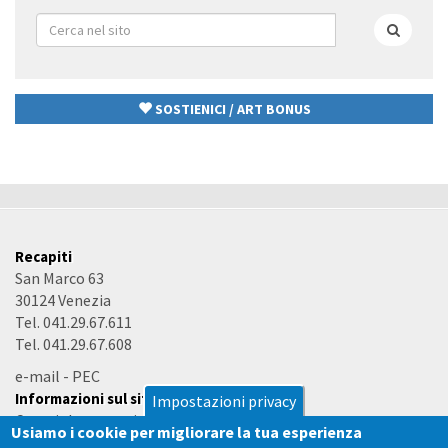
Form
di
Cerca
ricerca
SOSTIENICI / ART BONUS
Recapiti
San Marco 63
30124 Venezia
Tel. 041.29.67.611
Tel. 041.29.67.608
e-mail
-
PEC
Informazioni sul sito
Impostazioni privacy
Copyright e termini d'uso
Usiamo i cookie per migliorare la tua esperienza
Accessibilità