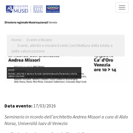
Salta
Togg
al
navig
contenuto
principale
Home
Eventi e Mostre
Eventi, attività e mostre Eventi L’architettura della tutela e
della valorizzazione
Eventi
Eventi, attività e mostre Eventi L’architettura della tutela e della
valorizzazione
Data evento:
17/03/2016
Seminario in ricordo dell’architetto Andrea Missori a cura di Aldo
Norsa, Università Iuav di Venezia