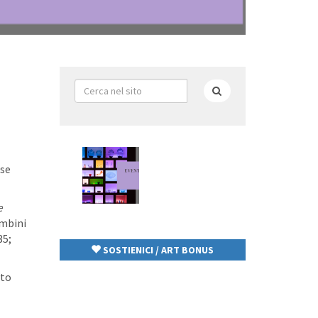
Form
di
Cerca
ricerca
se
e
ambini
35;
SOSTIENICI / ART BONUS
rto