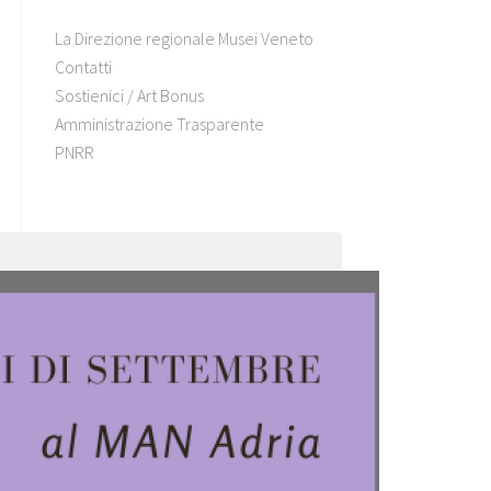
La Direzione regionale Musei Veneto
Contatti
Sostienici / Art Bonus
Amministrazione Trasparente
PNRR