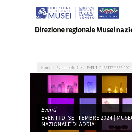
Salta
al
contenuto
principale
Home
Eventi e Mostre
EVENTI DI SETTEMBRE 202
Eventi
EVENTI DI SETTEMBRE 2024 | MUS
NAZIONALE DI ADRIA