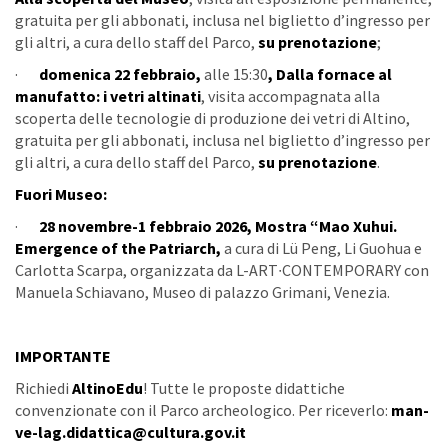
gratuita per gli abbonati, inclusa nel biglietto d’ingresso per
gli altri, a cura dello staff del Parco,
su prenotazione
;
·
domenica 22 febbraio,
alle 15:30
, Dalla fornace al
manufatto: i vetri altinati
, visita accompagnata alla
scoperta delle tecnologie di produzione dei vetri di Altino,
gratuita per gli abbonati, inclusa nel biglietto d’ingresso per
gli altri, a cura dello staff del Parco,
su prenotazione
.
Fuori Museo:
·
28 novembre-1 febbraio 2026, Mostra “Mao Xuhui.
Emergence of the Patriarch,
a cura di Lü Peng, Li Guohua e
Carlotta Scarpa, organizzata da L-ART∙CONTEMPORARY con
Manuela Schiavano, Museo di palazzo Grimani, Venezia.
IMPORTANTE
Richiedi
AltinoEdu
! Tutte le proposte didattiche
convenzionate con il Parco archeologico. Per riceverlo:
man-
ve-lag.didattica@cultura.gov.it