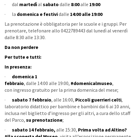
· dal
martedì
al
sabato
dalle
8:00
alle
19:00
· la
domenica e festivi
dalle
14:00 alle 19:00
La prenotazione è obbligatoria per le scuole e i gruppi. Per
prenotare, telefonare allo 0422789443 dal lunedì al venerdì
dalle 8:30 alle 13:30.
Da non perdere
Per tutte e tutti:
In presenza:
·
domenica 1
febbraio
,
dalle
14:00
alle
19:00,
#domenicalmuseo
,
con
ingresso gratuito per la prima domenica del mese;
·
sabato 7 febbraio
, alle 16:00,
Piccoli guerrieri celti
,
laboratorio didattico per bambine e bambini dai 6 ai 10 anni,
inclusa nel biglietto d’ingresso per gli altri, a cura dello staff
del Parco,
su prenotazione
;
·
sabato 14 febbraio,
alle 15:30,
Prima volta ad Altino?
Alla scoperta del Museo
, visita all’esposizione permanente,