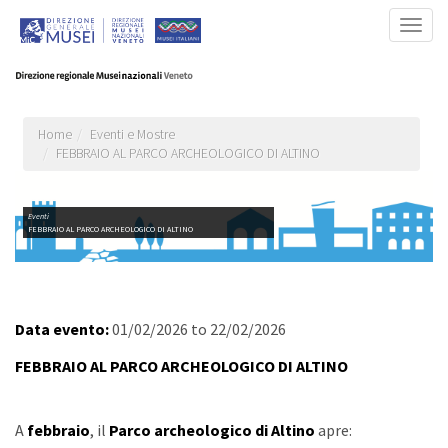
Salta
Togg
al
navig
contenuto
principale
Home
Eventi e Mostre
FEBBRAIO AL PARCO ARCHEOLOGICO DI ALTINO
Eventi
FEBBRAIO AL PARCO ARCHEOLOGICO DI ALTINO
Data evento:
01/02/2026
to
22/02/2026
FEBBRAIO AL PARCO ARCHEOLOGICO DI ALTINO
A
febbraio
, il
Parco archeologico di Altino
apre: