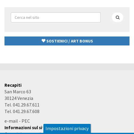
Form
di
Cerca
ricerca
SOSTIENICI / ART BONUS
Recapiti
San Marco 63
30124 Venezia
Tel. 041.29.67.611
Tel. 041.29.67.608
e-mail
-
PEC
Informazioni sul sito
Impostazioni privacy