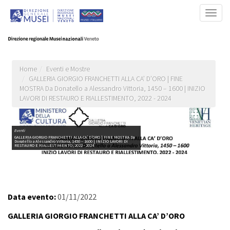
Salta
Togg
al
navig
contenuto
principale
Home
Eventi e Mostre
GALLERIA GIORGIO FRANCHETTI ALLA CA’ D’ORO | FINE
MOSTRA Da Donatello a Alessandro Vittoria, 1450 – 1600 | INIZIO
LAVORI DI RESTAURO E RIALLESTIMENTO, 2022 - 2024
Eventi
GALLERIA GIORGIO FRANCHETTI ALLA CA’ D’ORO | FINE MOSTRA Da
Donatello a Alessandro Vittoria, 1450 – 1600 | INIZIO LAVORI DI
RESTAURO E RIALLESTIMENTO, 2022 - 2024
Data evento:
01/11/2022
GALLERIA GIORGIO FRANCHETTI ALLA CA’ D’ORO