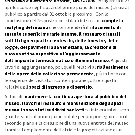
Donatello a Alessandro Vittoria, 1450 – 1600
, inaugurata il 22
aprile scorso negli spazi del primo piano del museo (chiusi al
pubblico a partire dal 31 ottobre prossimo). Con la
conclusione dell’esposizione, si darà inizio a un
completo
restyling del museo
che comprenderà il
rifacimento di
tutte le superfici murarie interne, il restauro di tutti i
soffitti lignei quattrocenteschi, delle finestre, delle
logge, dei pavimenti alla veneziana, la creazione di
nuove vetrine espositive e l’aggiornamento
dell’impianto termoclimatico e illuminotecnico
. A questi
lavori si aggiungeranno, poi, quelli relativi al
riallestimento
delle opere della collezione permanente
, più in linea con
le esigenze dei visitatori contemporanei, oltre a quelli
relativi agli
spazi di ingresso e di servizio
.
Al fine di
mantenere la continua apertura al pubblico del
museo, i lavori di restauro e manutenzione degli spazi
museali sono stati suddivisi per lotti:
si inizierà infatti con
gli interventi al primo piano nobile per poi proseguire con il
secondo piano e la creazione di una nuova entrata del museo
tramite l’ampliamento dell’atrio e la progettazione di un