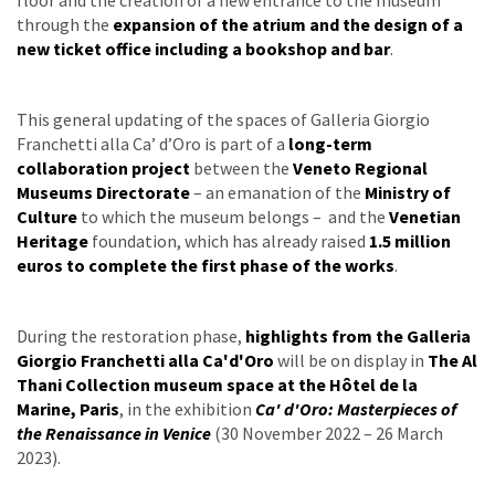
floor and the creation of a new entrance to the museum
through the
expansion of the atrium and the design of a
new ticket office including a bookshop and bar
.
This general updating of the spaces of Galleria Giorgio
Franchetti alla Ca’ d’Oro is part of a
long-term
collaboration project
between the
Veneto Regional
Museums Directorate
– an emanation of the
Ministry of
Culture
to which the museum belongs – and the
Venetian
Heritage
foundation, which has already raised
1.5 million
euros to complete the first phase of the works
.
During the restoration phase,
highlights from the Galleria
Giorgio Franchetti alla Ca'd'Oro
will be on display in
The Al
Thani Collection museum space at the Hôtel de la
Marine, Paris
, in the exhibition
Ca' d'Oro: Masterpieces of
the Renaissance in Venice
(30 November 2022 – 26 March
2023).