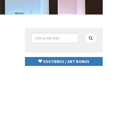
Form
di
Cerca
ricerca
SOSTIENICI / ART BONUS