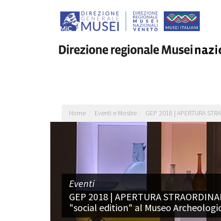
Salta
al
contenuto
principale
Home
Eventi e Mostre
GEP 2018 | APERTURA STRAOR
Eventi
GEP 2018 | APERTURA STRAORDINARIA
"social edition" al Museo Archeologi