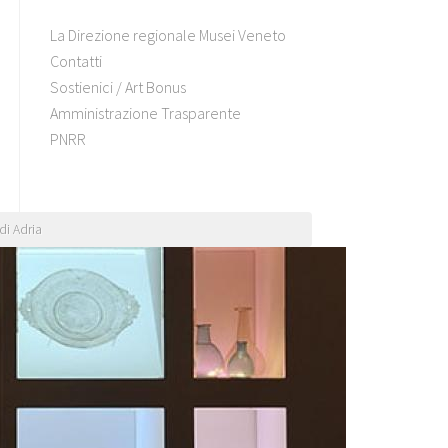
La Direzione regionale Musei Veneto
Contatti
Sostienici / Art Bonus
Amministrazione Trasparente
PNRR
di Adria