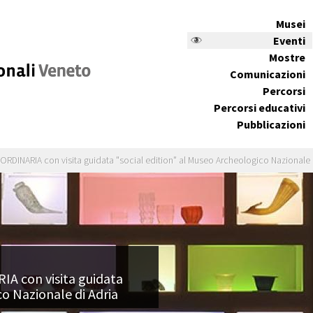
Musei
Eventi
Mostre
Comunicazioni
Percorsi
Percorsi educativi
Pubblicazioni
DINARIA con visita guidata "social edition" al Museo Archeologico Nazionale 
 con visita guidata
co Nazionale di Adria