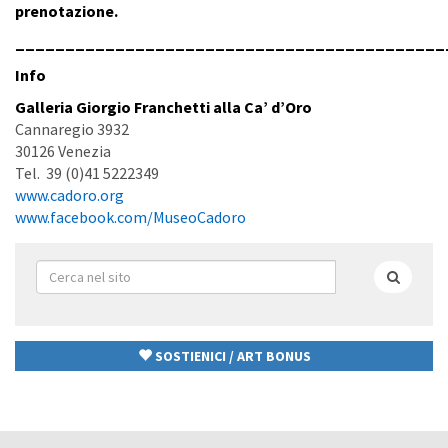
prenotazione.
___________________________________________
Info
Galleria Giorgio Franchetti alla Ca’ d’Oro
Cannaregio 3932
30126 Venezia
Tel. 39 (0)41 5222349
www.cadoro.org
www.facebook.com/MuseoCadoro
Form
di
Cerca
ricerca
SOSTIENICI / ART BONUS