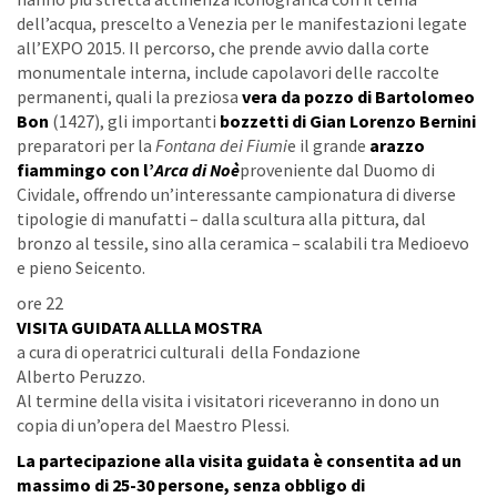
dell’acqua, prescelto a Venezia per le manifestazioni legate
all’EXPO 2015. Il percorso, che prende avvio dalla corte
monumentale interna, include capolavori delle raccolte
permanenti, quali la preziosa
vera
da pozzo di Bartolomeo
Bon
(1427), gli importanti
bozzetti di Gian Lorenzo Bernini
preparatori per la
Fontana dei
Fiumi
e il grande
arazzo
fiammingo con l’
Arca di
Noè
proveniente dal Duomo di
Cividale, offrendo un’interessante campionatura di diverse
tipologie di manufatti – dalla scultura alla pittura, dal
bronzo al tessile, sino alla ceramica – scalabili tra Medioevo
e pieno Seicento.
ore 22
VISITA GUIDATA
ALLLA MOSTRA
a cura di operatrici culturali della Fondazione
Alberto Peruzzo.
Al termine della visita i visitatori riceveranno in dono un
copia di un’opera del Maestro Plessi.
La partecipazione alla visita guidata è consentita ad un
massimo di 25-30 persone, senza obbligo di