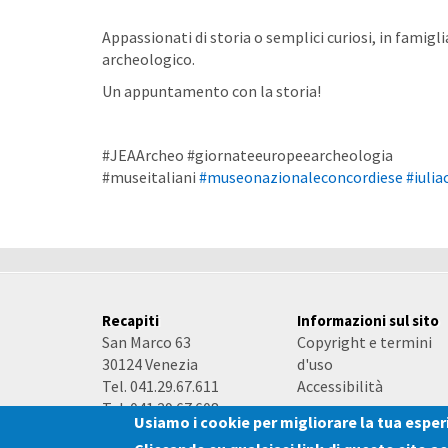
Appassionati di storia o semplici curiosi, in famigli
archeologico.
Un appuntamento con la storia!
#JEAArcheo #giornateeuropeearcheologia
#museitaliani
#museonazionaleconcordiese
#iulia
Recapiti
Informazioni sul sito
San Marco 63
Copyright e termini
30124 Venezia
d'uso
Tel. 041.29.67.611
Accessibilità
Tel. 041.29.67.608
Usiamo i cookie per migliorare la tua espe
e-mail
-
PEC