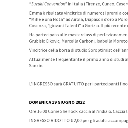
“
Suzuki
Convention”
in Italia (Firenze, Cuneo, Caser
Emma è risultata vincitrice di numerosi premi a con
“Mille e una Nota” ad Airola, Diapason d’oro a Por
Cosenza, “giovani Talenti” a Gorizia. Il più recent
Ha partecipato alle masterclass di perfezionament
Grubisic Cikovic, Marcella Carboni, Isabella Moreto
Vincitrice della borsa di studio Soroptimist dell’an
Attualmente frequentante il primo anno di studi al
Sanzin.
L’INGRESSO sarà GRATUITO per i partecipanti fino a
DOMENICA 19 GIUGNO 2022
:
Ore 16.00 Come Sherlock: caccia all’indizio. Caccia l
INGRESSO RIDOTTO € 2,00 per gli adulti accompag