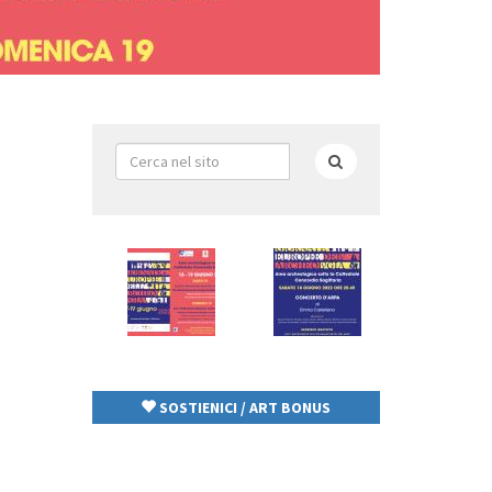
Form
di
Cerca
ricerca
SOSTIENICI / ART BONUS