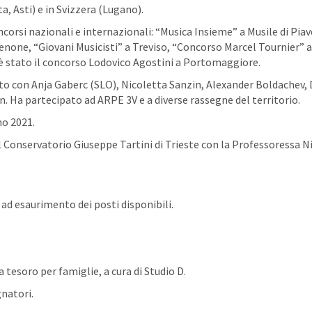
ta, Asti) e in Svizzera (Lugano).
corsi nazionali e internazionali: “Musica Insieme” a Musile di Piav
denone, “Giovani Musicisti” a Treviso, “Concorso Marcel Tournier” a
e è stato il concorso Lodovico Agostini a Portomaggiore.
o con Anja Gaberc (SLO), Nicoletta Sanzin, Alexander Boldachev, 
n. Ha partecipato ad ARPE 3V e a diverse rassegne del territorio.
no 2021.
 Conservatorio Giuseppe Tartini di Trieste con la Professoressa N
d esaurimento dei posti disponibili.
a tesoro per famiglie, a cura di Studio D.
natori.