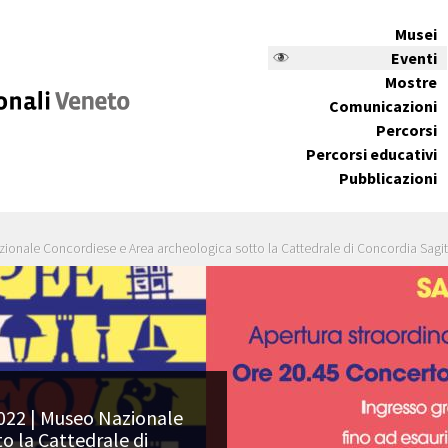
Musei
Eventi
Mostre
Comunicazioni
Percorsi
Percorsi educativi
Pubblicazioni
zionale Concordiese e Area archeologica sotto la Cattedrale di Concordia Sagi
022 | Museo Nazionale
o la Cattedrale di