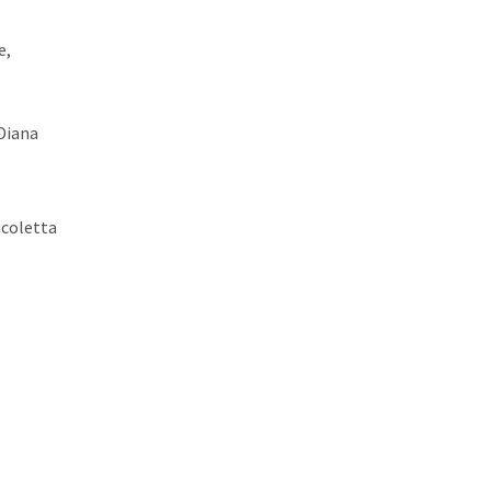
e,
Diana
icoletta