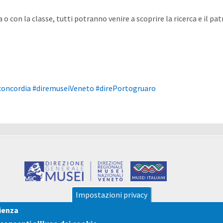
a o con la classe, tutti potranno venire a scoprire la ricerca e il p
concordia
#diremuseiVeneto
#direPortogruaro
Impostazioni privacy
rienza