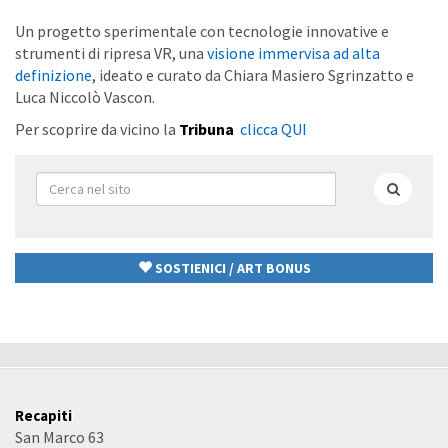
Un progetto sperimentale con tecnologie innovative e
strumenti di ripresa VR, una
visione immervisa ad alta
definizione
, ideato e curato da Chiara Masiero Sgrinzatto e
Luca Niccolò Vascon.
Per scoprire da vicino la
Tribuna
clicca QUI
Form
di
Cerca
ricerca
SOSTIENICI / ART BONUS
Recapiti
San Marco 63