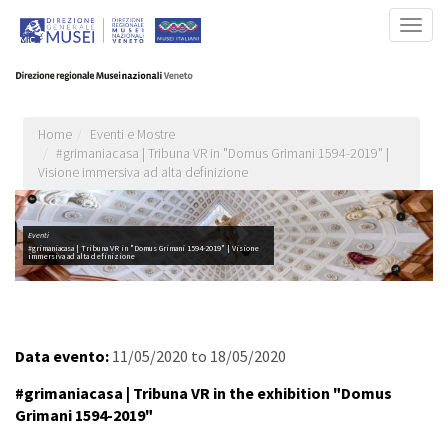
Salta
Togg
al
navig
contenuto
principale
Home
Eventi e Mostre
#grimaniacasa | Tribuna VR in "Domus Grimani 1594-2019" |
Visione immersiva ad alta definizione
Eventi
#grimaniacasa | Tribuna VR in "Domus Grimani 1594-2019" | Visione
immersiva ad alta definizione
Data evento:
11/05/2020
to
18/05/2020
#grimaniacasa | Tribuna VR in the exhibition "Domus
Grimani 1594-2019"