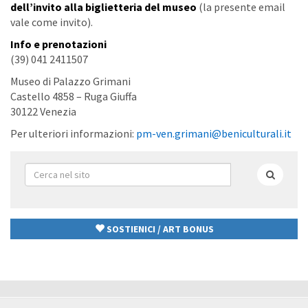
dell’invito alla biglietteria del museo
(la presente email
vale come invito).
Info e prenotazioni
(39) 041 2411507
Museo di Palazzo Grimani
Castello 4858 – Ruga Giuffa
30122 Venezia
Per ulteriori informazioni:
pm-ven.grimani@beniculturali.it
Form
di
Cerca
ricerca
SOSTIENICI / ART BONUS