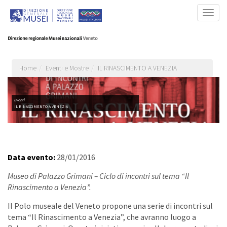
Salta
Togg
al
navig
contenuto
principale
Home
Eventi e Mostre
IL RINASCIMENTO A VENEZIA
Eventi
IL RINASCIMENTO A VENEZIA
Data evento:
28/01/2016
Museo di Palazzo Grimani – Ciclo di incontri sul tema “Il
Rinascimento a Venezia”.
Il Polo museale del Veneto propone una serie di incontri sul
tema “Il Rinascimento a Venezia”, che avranno luogo a