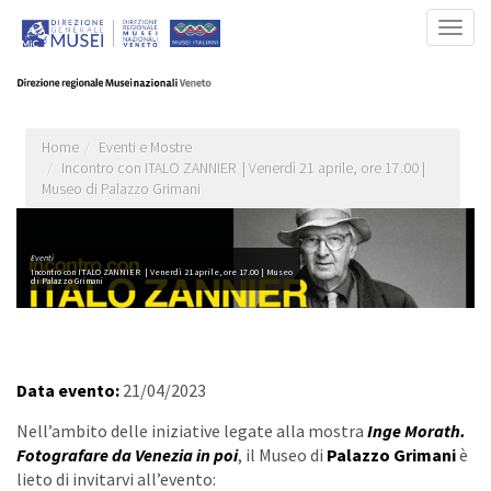
Salta
Togg
al
navig
contenuto
principale
Home
Eventi e Mostre
Incontro con ITALO ZANNIER | Venerdì 21 aprile, ore 17.00 |
Museo di Palazzo Grimani
Eventi
Incontro con ITALO ZANNIER | Venerdì 21 aprile, ore 17.00 | Museo
di Palazzo Grimani
Data evento:
21/04/2023
Nell’ambito delle iniziative legate alla mostra
Inge Morath.
Fotografare da Venezia in
poi
, il Museo di
Palazzo Grimani
è
lieto di invitarvi all’evento: