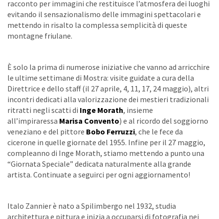
racconto per immagini che restituisce l’atmosfera dei luoghi
evitando il sensazionalismo delle immagini spettacolari e
mettendo in risalto la complessa semplicità di queste
montagne friulane.
È solo la prima di numerose iniziative che vanno ad arricchire
le ultime settimane di Mostra: visite guidate a cura della
Direttrice e dello staff (il 27 aprile, 4, 11, 17, 24 maggio), altri
incontri dedicati alla valorizzazione dei mestieri tradizionali
ritratti negli scatti di
Inge Morath
, insieme
all’impiraressa
Marisa Convento
) e al ricordo del soggiorno
veneziano e del pittore
Bobo Ferruzzi
, che le fece da
cicerone in quelle giornate del 1955. Infine per il 27 maggio,
compleanno di Inge Morath, stiamo mettendo a punto una
“Giornata Speciale” dedicata naturalmente alla grande
artista. Continuate a seguirci per ogni aggiornamento!
Italo Zannier è nato a Spilimbergo nel 1932, studia
architettura e pittura e inizia a occuparsi di fotografia nei