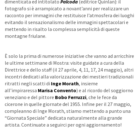
dimenticata ed intitolato
Palcoda
(editrice Quinlan): il
fotografo si è arrampicato a novant’anni per realizzare un
racconto per immagini che restituisce l’atmosfera dei luoghi
evitando il sensazionalismo delle immagini spettacolari e
mettendo in risalto la complessa semplicità di queste
montagne friulane.
È solo la prima di numerose iniziative che vanno ad arricchire
le ultime settimane di Mostra: visite guidate a cura della
Direttrice e dello staff (il 27 aprile, 4, 11, 17, 24 maggio), altri
incontri dedicati alla valorizzazione dei mestieri tradizionali
ritratti negli scatti di
Inge Morath
, insieme
all’impiraressa
Marisa Convento
) e al ricordo del soggiorno
veneziano e del pittore
Bobo Ferruzzi
, che le fece da
cicerone in quelle giornate del 1955. Infine per il 27 maggio,
compleanno di Inge Morath, stiamo mettendo a punto una
“Giornata Speciale” dedicata naturalmente alla grande
artista. Continuate a seguirci per ogni aggiornamento!