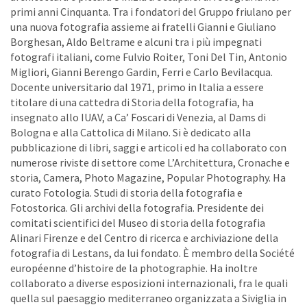
primi anni Cinquanta. Tra i fondatori del Gruppo friulano per
una nuova fotografia assieme ai fratelli Gianni e Giuliano
Borghesan, Aldo Beltrame e alcuni tra i più impegnati
fotografi italiani, come Fulvio Roiter, Toni Del Tin, Antonio
Migliori, Gianni Berengo Gardin, Ferri e Carlo Bevilacqua.
Docente universitario dal 1971, primo in Italia a essere
titolare di una cattedra di Storia della fotografia, ha
insegnato allo IUAV, a Ca’ Foscari di Venezia, al Dams di
Bologna e alla Cattolica di Milano. Si è dedicato alla
pubblicazione di libri, saggi e articoli ed ha collaborato con
numerose riviste di settore come L’Architettura, Cronache e
storia, Camera, Photo Magazine, Popular Photography. Ha
curato Fotologia. Studi di storia della fotografia e
Fotostorica. Gli archivi della fotografia. Presidente dei
comitati scientifici del Museo di storia della fotografia
Alinari Firenze e del Centro di ricerca e archiviazione della
fotografia di Lestans, da lui fondato. È membro della Société
européenne d’histoire de la photographie. Ha inoltre
collaborato a diverse esposizioni internazionali, fra le quali
quella sul paesaggio mediterraneo organizzata a Siviglia in