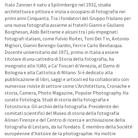
Italo Zannier è nato a Spilimbergo nel 1932, studia
architettura e pittura e inizia a occuparsi di fotografia nei
primi anni Cinquanta. Tra i fondatori del Gruppo friulano per
una nuova fotografia assieme ai fratelli Gianni e Giuliano
Borghesan, Aldo Beltrame e alcuni tra i più impegnati
fotografi italiani, come Fulvio Roiter, Toni Del Tin, Antonio
Migliori, Gianni Berengo Gardin, Ferri e Carlo Bevilacqua.
Docente universitario dal 1971, primo in Italia a essere
titolare di una cattedra di Storia della fotografia, ha
insegnato allo IUAV, a Ca’ Foscari di Venezia, al Dams di
Bologna e alla Cattolica di Milano. Si è dedicato alla
pubblicazione di libri, saggi e articoli ed ha collaborato con
numerose riviste di settore come L’Architettura, Cronache e
storia, Camera, Photo Magazine, Popular Photography. Ha
curato Fotologia. Studi di storia della fotografia e
Fotostorica. Gli archivi della fotografia. Presidente dei
comitati scientifici del Museo di storia della fotografia
Alinari Firenze e del Centro di ricerca e archiviazione della
fotografia di Lestans, da lui fondato. È membro della Société
européenne d’histoire de la photographie. Ha inoltre