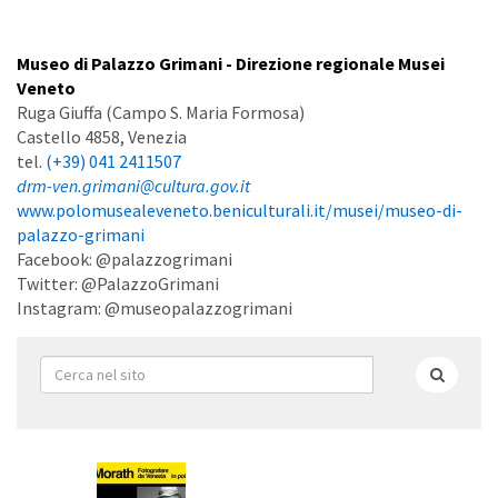
Museo di Palazzo Grimani - Direzione regionale Musei
Veneto
Ruga Giuffa (Campo S. Maria Formosa)
Castello 4858, Venezia
tel.
(+39) 041 2411507
drm-ven.grimani@cultura.gov.it
www.polomusealeveneto.beniculturali.it/musei/museo-di-
palazzo-grimani
Facebook: @palazzogrimani
Twitter: @PalazzoGrimani
Instagram: @museopalazzogrimani
Form
di
Cerca
ricerca