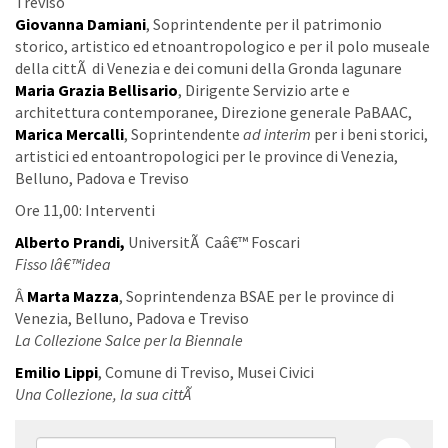
Treviso
Giovanna Damiani
, Soprintendente per il patrimonio
storico, artistico ed etnoantropologico e per il polo museale
della cittÃ di Venezia e dei comuni della Gronda lagunare
Maria Grazia Bellisario
, Dirigente Servizio arte e
architettura contemporanee, Direzione generale PaBAAC,
Marica Mercalli
, Soprintendente
ad interim
per i beni storici,
artistici ed entoantropologici per le province di Venezia,
Belluno, Padova e Treviso
Ore 11,00: Interventi
Alberto Prandi,
UniversitÃ Caâ€™ Foscari
Fisso lâ€™idea
Â
Marta Mazza
, Soprintendenza BSAE per le province di
Venezia, Belluno, Padova e Treviso
La Collezione Salce per la Biennale
Emilio Lippi
, Comune di Treviso, Musei Civici
Una Collezione, la sua cittÃ
Form