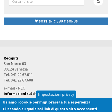
di
Cerca
ricerca
SOSTIENICI / ART BONUS
Recapiti
San Marco 63
30124 Venezia
Tel. 041.29.67.611
Tel. 041.29.67.608
e-mail
-
PEC
Informazioni sul sito
Impostazioni privacy
Copyright e termini d'uso
Usiamo i cookie per migliorare la tua esperienza
Accessibilità
Cliccando su qualsiasi link di questo sito acconsenti