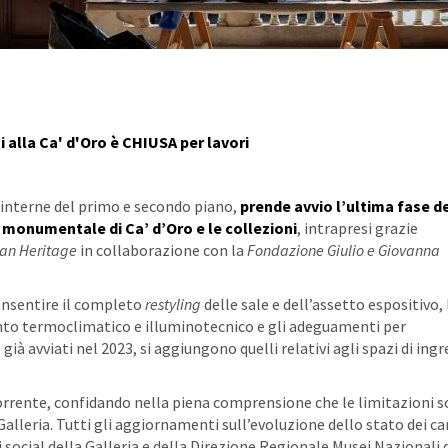
i alla Ca' d'Oro è CHIUSA per lavori
 interne del primo e secondo piano,
prende avvio l’ultima fase d
 monumentale di Ca’ d’Oro e le collezioni
,
intrapresi grazie
ian Heritage
in collaborazione con la
Fondazione Giulio e Giovanna
nsentire il completo
restyling
delle sale e dell’assetto espositivo, 
anto termoclimatico e illuminotecnico e gli adeguamenti per
 già avviati nel 2023, si aggiungono quelli relativi agli spazi di ingr
 corrente, confidando nella piena comprensione che le limitazioni 
 Galleria. Tutti gli aggiornamenti sull’evoluzione dello stato dei ca
social della Galleria e della Direzione Regionale Musei Nazionali 