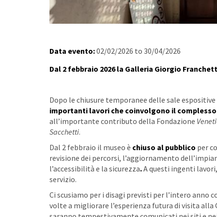
Data evento:
02/02/2026
to
30/04/2026
Dal 2 febbraio 2026 la Galleria Giorgio Franchett
Dopo le chiusure temporanee delle sale espositive
importanti lavori che coinvolgono il complesso
all’importante contributo della Fondazione
Venet
Sacchetti
.
Dal 2 febbraio il museo è
chiuso al pubblico
per co
revisione dei percorsi, l’aggiornamento dell’impi
l’accessibilità e la sicurezza
.
A questi ingenti lavori,
servizio.
Ci scusiamo per i disagi previsti per l’intero anno
volte a migliorare l’esperienza futura di visita alla
saranno tempestivamente comunicati nei siti e nei 