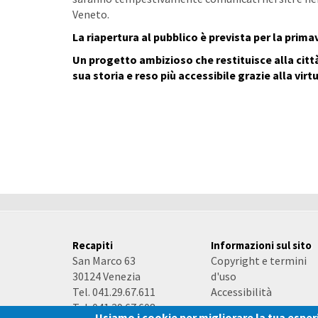
Veneto.
La riapertura al pubblico è prevista per la prima
Un progetto ambizioso che restituisce alla città
sua storia e reso più accessibile grazie alla vir
Recapiti
Informazioni sul sito
San Marco 63
Copyright e termini
30124 Venezia
d'uso
Tel. 041.29.67.611
Accessibilità
Tel. 041.29.67.608
Usiamo i cookie per migliorare la tua espe