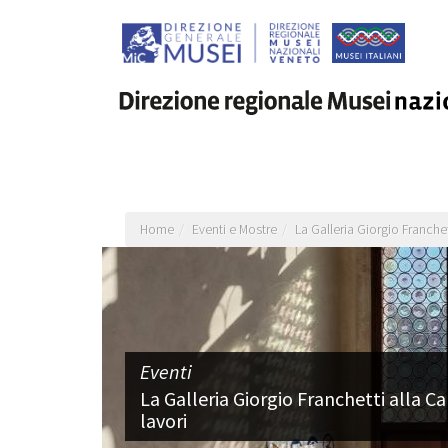
Salta
al
contenuto
principale
Home
Eventi e Mostre
La Galleria Giorgio Franchet
Eventi
La Galleria Giorgio Franchetti alla C
lavori