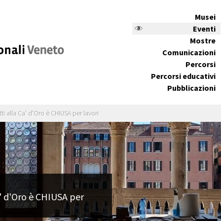
Musei
Eventi
Mostre
Comunicazioni
Percorsi
Percorsi educativi
Pubblicazioni
ti alla Ca' d'Oro è CHIUSA per lavori
a' d'Oro è CHIUSA per