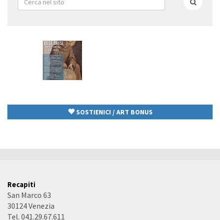
di
Cerca
ricerca
SOSTIENICI / ART BONUS
Recapiti
San Marco 63
30124 Venezia
Tel. 041.29.67.611