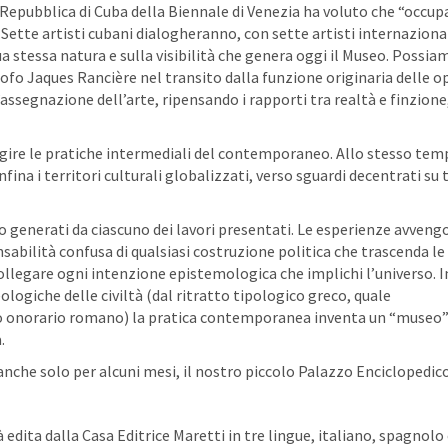
a Repubblica di Cuba della Biennale di Venezia ha voluto che “occu
Sette artisti cubani dialogheranno, con sette artisti internaziona
ua stessa natura e sulla visibilità che genera oggi il Museo. Possia
osofo Jaques Rancière nel transito dalla funzione originaria delle o
’assegnazione dell’arte, ripensando i rapporti tra realtà e finzione
agire le pratiche intermediali del contemporaneo. Allo stesso tem
na i territori culturali globalizzati, verso sguardi decentrati su 
no generati da ciascuno dei lavori presentati. Le esperienze avven
sabilità confusa di qualsiasi costruzione politica che trascenda le
 collegare ogni intenzione epistemologica che implichi l’universo. I
ologiche delle civiltà (dal ritratto tipologico greco, quale
usto onorario romano) la pratica contemporanea inventa un “museo
.
nche solo per alcuni mesi, il nostro piccolo Palazzo Enciclopedico
dita dalla Casa Editrice Maretti in tre lingue, italiano, spagnolo