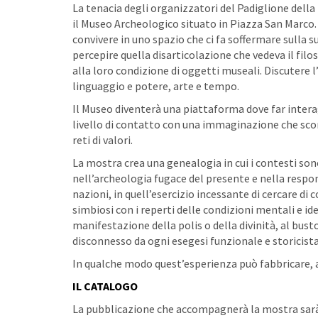
La tenacia degli organizzatori del Padiglione dell
il Museo Archeologico situato in Piazza San Marco. 
convivere in uno spazio che ci fa soffermare sulla s
percepire quella disarticolazione che vedeva il fil
alla loro condizione di oggetti museali. Discutere l
linguaggio e potere, arte e tempo.
Il Museo diventerà una piattaforma dove far inter
livello di contatto con una immaginazione che sconfi
reti di valori.
La mostra crea una genealogia in cui i contesti so
nell’archeologia fugace del presente e nella respon
nazioni, in quell’esercizio incessante di cercare di
simbiosi con i reperti delle condizioni mentali e ide
manifestazione della polis o della divinità, al b
disconnesso da ogni esegesi funzionale e storicista
In qualche modo quest’esperienza può fabbricare, a
IL CATALOGO
La pubblicazione che accompagnerà la mostra sarà e