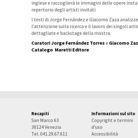
inglese e raccoglierà le immagini delle opere inst
repertorio degli artisti invitati.
I testi di Jorge Fernández e Giacomo Zaza analizz
l’attenzione sulla ricerca e il lavoro dei singoli a
dettagliate e backstage della mostra.
Curatori
Jorge Fernández Torres
e
Giacomo Za
Catalogo
Maretti Editore
Recapiti
Informazioni sul sito
San Marco 63
Copyright e termini
30124 Venezia
d'uso
Tel. 041.29.67.611
Accessibilità