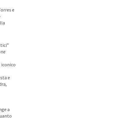
Torres e
e
lla
tici”
one
o iconico
sta e
dra,
nge a
 quanto