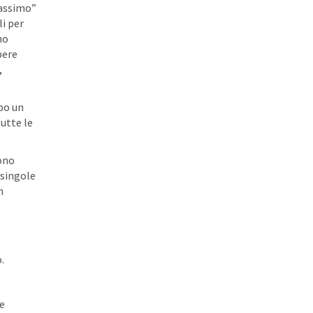
passimo”
li per
mo
pere
,
po un
tutte le
gono
 singole
n
”
.
 e