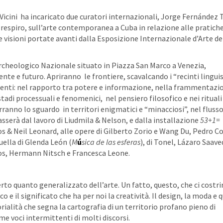
 Vicini ha incaricato due curatori internazionali, Jorge Fernández 
espiro, sull’arte contemporanea a Cuba in relazione alle pratich
lle visioni portate avanti dalla Esposizione Internazionale d’Arte de
 Archeologico Nazionale situato in Piazza San Marco a Venezia,
nte e futuro. Apriranno le frontiere, scavalcando i “recinti linguis
erenti: nel rapporto tra potere e informazione, nella frammentazi
tadi processuali e fenomenici, nel pensiero filosofico e nei rituali
urranno lo sguardo in territori enigmatici e “minacciosi”, nel fluss
asserà dal lavoro di Liudmila & Nelson, e dalla installazione
53+1=
& Neil Leonard, alle opere di Gilberto Zorio e Wang Du, Pedro Co
quella di Glenda León (
M
ú
sica de las esferas
), di Tonel, Lázaro Saave
os, Hermann Nitsch e Francesca Leone.
erto quanto generalizzato dell’arte. Un fatto, questo, che ci costri
co e il significato che ha per noi la creatività. Il design, la moda e
rialità che segna la cartografia di un territorio profano pieno di
e voci intermittenti di molti discorsi.