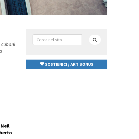
Form
di
i cubani
Cerca
ricerca
la
SOSTIENICI / ART BONUS
 Neil
lberto