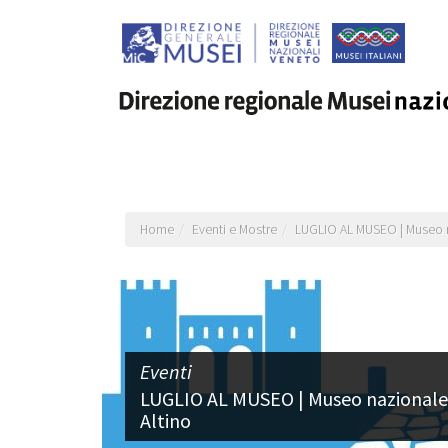
Salta
al
contenuto
principale
Home
Eventi e Mostre
LUGLIO AL MUSEO | Museo na
Eventi
LUGLIO AL MUSEO | Museo nazionale 
Altino