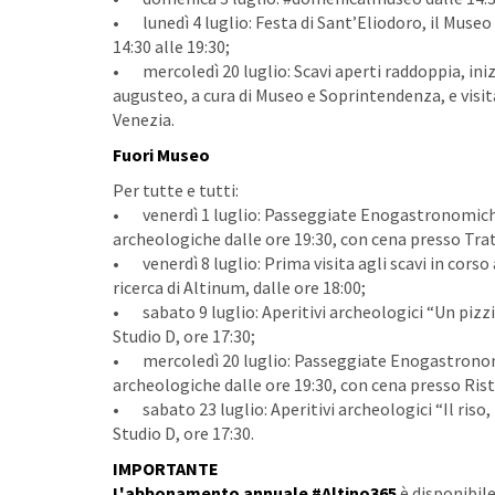
• lunedì 4 luglio: Festa di Sant’Eliodoro, il Muse
14:30 alle 19:30;
• mercoledì 20 luglio: Scavi aperti raddoppia, inizi
augusteo, a cura di Museo e Soprintendenza, e visita
Venezia.
Fuori Museo
Per tutte e tutti:
• venerdì 1 luglio: Passeggiate Enogastronomiche so
archeologiche dalle ore 19:30, con cena presso Tratt
• venerdì 8 luglio: Prima visita agli scavi in corso
ricerca di Altinum, dalle ore 18:00;
• sabato 9 luglio: Aperitivi archeologici “Un pizzic
Studio D, ore 17:30;
• mercoledì 20 luglio: Passeggiate Enogastronomich
archeologiche dalle ore 19:30, con cena presso Risto
• sabato 23 luglio: Aperitivi archeologici “Il riso, l
Studio D, ore 17:30.
IMPORTANTE
L'abbonamento annuale #Altino365
è disponibile