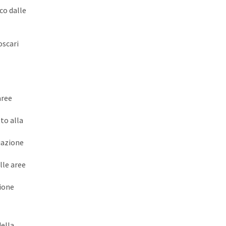
co dalle
oscari
aree
to alla
ciazione
lle aree
zione
della