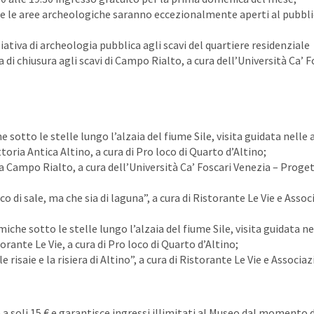
o e le aree archeologiche saranno eccezionalmente aperti al pubbli
ativa di archeologia pubblica agli scavi del quartiere residenziale
 di chiusura agli scavi di Campo Rialto, a cura dell’Università Ca’ F
tto le stelle lungo l’alzaia del fiume Sile, visita guidata nelle 
oria Antica Altino, a cura di Pro loco di Quarto d’Altino;
 a Campo Rialto, a cura dell’Università Ca’ Foscari Venezia – Proget
o di sale, ma che sia di laguna”, a cura di Ristorante Le Vie e Asso
e sotto le stelle lungo l’alzaia del fiume Sile, visita guidata ne
rante Le Vie, a cura di Pro loco di Quarto d’Altino;
e risaie e la risiera di Altino”, a cura di Ristorante Le Vie e Associa
 a soli 15 € e garantisce ingressi illimitati al Museo dal momento 