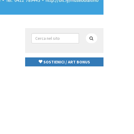
Form
di
Cerca
ricerca
SOSTIENICI / ART BONUS