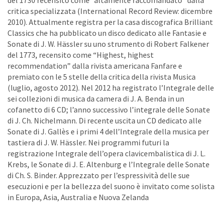
del 1730 recensito come “altamente raccomandato” dalla
critica specializzata (International Record Review: dicembre
2010). Attualmente registra per la casa discografica Brilliant
Classics che ha pubblicato un disco dedicato alle Fantasie e
Sonate di J. W. Hässler su uno strumento di Robert Falkener
del 1773, recensito come “Highest, highest
recommendation” dalla rivista americana Fanfare e
premiato con le 5 stelle della critica della rivista Musica
(luglio, agosto 2012). Nel 2012 ha registrato l’Integrale delle
sei collezioni di musica da camera di J. A. Benda in un
cofanetto di 6 CD; l’anno successivo l’integrale delle Sonate
di J. Ch. Nichelmann. Di recente uscita un CD dedicato alle
Sonate di J. Gallès e i primi 4 dell’Integrale della musica per
tastiera di J. W. Hässler. Nei programmi futuri la
registrazione Integrale dell’opera clavicembalistica di J. L.
Krebs, le Sonate di J. E. Altenburg e l’Integrale delle Sonate
di Ch. S. Binder. Apprezzato per l’espressività delle sue
esecuzioni e per la bellezza del suono è invitato come solista
in Europa, Asia, Australia e Nuova Zelanda