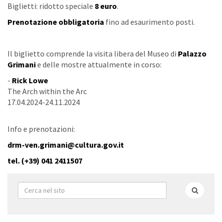
Biglietti: ridotto speciale
8 euro
.
Prenotazione obbligatoria
fino ad esaurimento posti.
Il biglietto comprende la visita libera del Museo di
Palazzo
Grimani
e delle mostre attualmente in corso:
-
Rick Lowe
The Arch within the Arc
17.04.2024-24.11.2024
Info e prenotazioni:
drm-ven.grimani@cultura.gov.it
tel. (+39) 041 2411507
Form
di
Cerca
ricerca