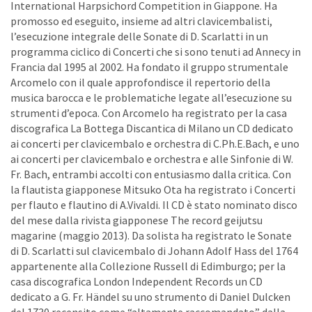
International Harpsichord Competition in Giappone. Ha
promosso ed eseguito, insieme ad altri clavicembalisti,
l’esecuzione integrale delle Sonate di D. Scarlatti in un
programma ciclico di Concerti che si sono tenuti ad Annecy in
Francia dal 1995 al 2002. Ha fondato il gruppo strumentale
Arcomelo con il quale approfondisce il repertorio della
musica barocca e le problematiche legate all’esecuzione su
strumenti d’epoca. Con Arcomelo ha registrato per la casa
discografica La Bottega Discantica di Milano un CD dedicato
ai concerti per clavicembalo e orchestra di C.Ph.E.Bach, e uno
ai concerti per clavicembalo e orchestra e alle Sinfonie di W.
Fr. Bach, entrambi accolti con entusiasmo dalla critica. Con
la flautista giapponese Mitsuko Ota ha registrato i Concerti
per flauto e flautino di A.Vivaldi. Il CD è stato nominato disco
del mese dalla rivista giapponese The record geijutsu
magarine (maggio 2013). Da solista ha registrato le Sonate
di D. Scarlatti sul clavicembalo di Johann Adolf Hass del 1764
appartenente alla Collezione Russell di Edimburgo; per la
casa discografica London Independent Records un CD
dedicato a G. Fr. Händel su uno strumento di Daniel Dulcken