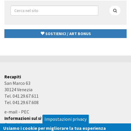
Form
di
Cerca
ricerca
SOSTIENICI / ART BONUS
Recapiti
San Marco 63
30124 Venezia
Tel. 041.29.67.611
Tel. 041.29.67.608
e-mail
-
PEC
Informazioni sul sito
Impostazioni privacy
Copyright e termini d'uso
Usiamo i cookie per migliorare la tua esperienza