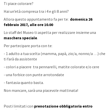
Ti piace colorare?
Hai un’età compresa tra i 4 e gli 8 anni?
Allora questo appuntamento fa per te:
domenica 26
febbraio 2017, alle ore 10.00
Lo staff del Museo ti aspetta per realizzare insieme una
maschera speciale
.
Per partecipare porta con te:
- 1 adulto a tua scelta (mamma, papà, zio/a, nonno/a …) che
ti farà da assistente
- colori a piacere tra pennarelli, matite colorate e/o cere
- una forbice con punte arrotondate
- fantasia quanto basta.
Non mancare, sarà una piacevole mattinata!
Posti limitati con
prenotazione obbligatoria entro