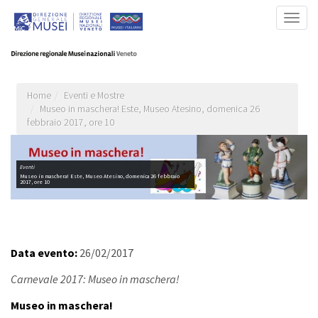
Salta
Togg
al
navig
contenuto
principale
Home
Eventi e Mostre
Museo in maschera! Este, Museo Atesino, domenica 26
febbraio 2017, ore 10
Eventi
Museo in maschera! Este, Museo Atesino, domenica 26 febbraio
2017, ore 10
Data evento:
26/02/2017
Carnevale 2017: Museo in maschera!
Museo in maschera!