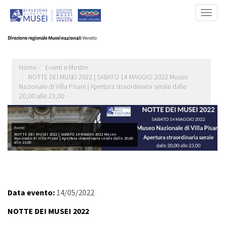
Salta
Togg
al
navig
contenuto
principale
Home
Eventi e Mostre
NOTTE DEI MUSEI 2022 | SABATO 14 MAGGIO 2022 Museo
Nazionale di Villa Pisani | Apertura straordinaria serale dalle
20,00 alle 23,00
Eventi
NOTTE DEI MUSEI 2022 | SABATO 14 MAGGIO 2022 Museo
Nazionale di Villa Pisani | Apertura straordinaria serale dalle 20,00
alle 23,00
Data evento:
14/05/2022
NOTTE DEI MUSEI 2022