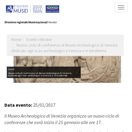
Salta
Togg
al
navig
contenuto
principale
Home
Eventi e Mostre
Nuovo ciclo di conferenze al Museo Archeologico di Venezia
dedicato agli scavi archeologici a Venezia e in terraferma
Eventi
Nuovo ciclo di conferenze al Museo Archeologico di Venezia
dedicato agli scavi archeologici a Venezia e in terraferma
Data evento:
25/01/2017
Il Museo Archeologico di Venezia organizza un nuovo ciclo di
conferenze che avrà inizio il 25 gennaio alle ore 17.