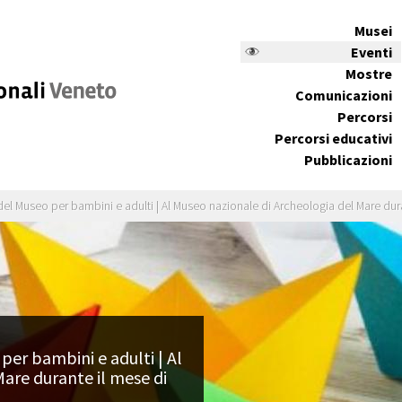
Musei
Eventi
Mostre
Comunicazioni
Percorsi
Percorsi educativi
Pubblicazioni
e del Museo per bambini e adulti | Al Museo nazionale di Archeologia del Mare du
 per bambini e adulti | Al
are durante il mese di