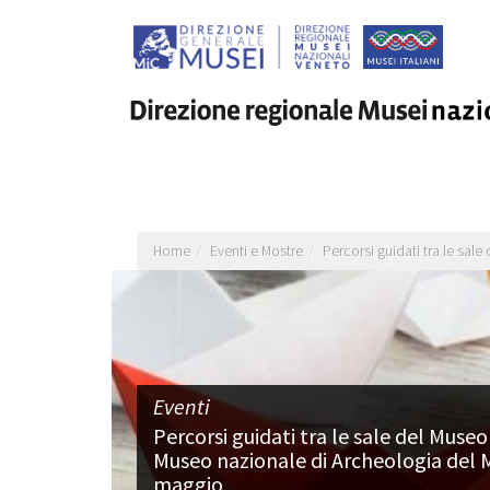
Salta
al
contenuto
principale
Home
Eventi e Mostre
Percorsi guidati tra le sal
Eventi
Percorsi guidati tra le sale del Museo
Museo nazionale di Archeologia del M
maggio