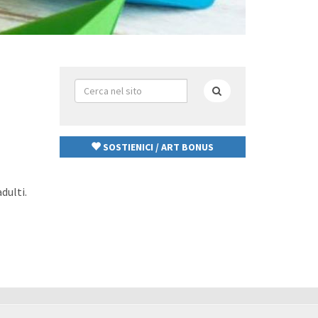
Form
di
Cerca
ricerca
SOSTIENICI / ART BONUS
dulti.