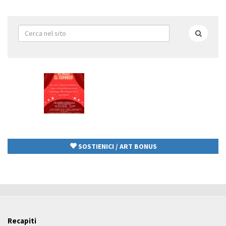
Form
di
Cerca
ricerca
SOSTIENICI / ART BONUS
Recapiti