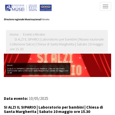
Salta
Togg
al
navig
contenuto
principale
Home
Eventi e Mostre
SI ALZI IL SIPARIO | Laboratorio per bambini | Museo nazionale
Collezione Salce | Chiesa di Santa Margherita | Sabato 10 maggio
ore 15.30
Eventi
SI ALZI IL SIPARIO | Laboratorio per bambini | Museo nazionale
Collezione Salce | Chiesa di Santa Margherita | Sabato 10 maggio ore
15.30
Data evento:
10/05/2025
SI ALZI IL SIPARIO | Laboratorio per bambini | Chiesa di
Santa Margherita | Sabato 10 maggio ore 15.30