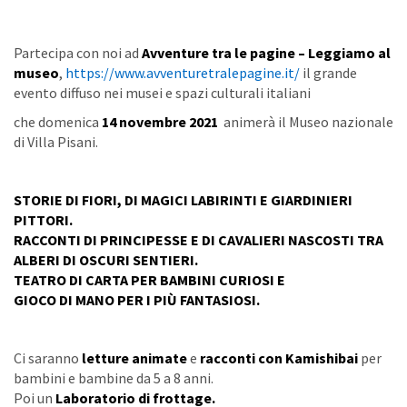
Partecipa con noi ad
Avventure tra le pagine – Leggiamo al
museo
,
https://www.avventuretralepagine.it/
il grande
evento diffuso nei musei e spazi culturali italiani
che domenica
14 novembre 2021
animerà il Museo nazionale
di Villa Pisani.
STORIE DI FIORI, DI MAGICI LABIRINTI E GIARDINIERI
PITTORI.
RACCONTI DI PRINCIPESSE E DI CAVALIERI NASCOSTI TRA
ALBERI DI OSCURI SENTIERI.
TEATRO DI CARTA PER BAMBINI CURIOSI E
GIOCO DI MANO PER I PIÙ FANTASIOSI.
Ci saranno
letture animate
e
racconti con Kamishibai
per
bambini e bambine da 5 a 8 anni.
Poi un
Laboratorio di frottage.