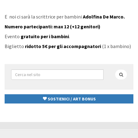
E noi ci sarà la scrittrice per bambini
Adolfina De Marco.
Numero partecipanti: max 12 (+12 genitori)
Evento
gratuito per i bambini
.
Biglietto
ridotto 5€ per gli accompagnatori
(1 x bambino)
Form
di
Cerca
ricerca
SOSTIENICI / ART BONUS