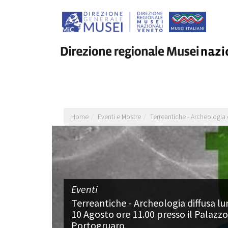
Salta
al
contenuto
principale
Home
Eventi e Mostre
Terreantiche - Archeologia 
Eventi
Terreantiche - Archeologia diffusa l
10 Agosto ore 11.00 presso il Palazzo
Portogruaro