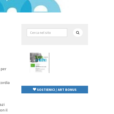
Form
di
Cerca
ricerca
 per
cordia
SOSTIENICI / ART BONUS
azi
on il