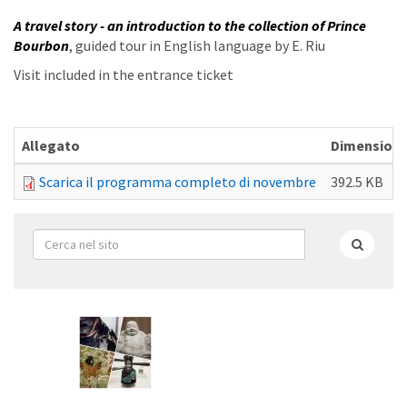
A travel story - an introduction to the collection of Prince
Bourbon
, guided tour in English language by E. Riu
Visit included in the entrance ticket
Allegato
Dimension
Scarica il programma completo di novembre
392.5 KB
Form
di
Cerca
ricerca