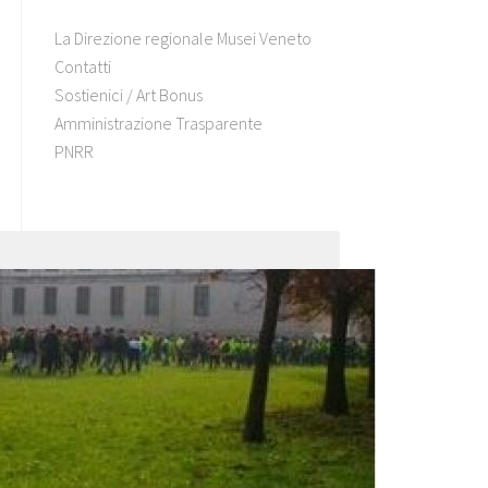
La Direzione regionale Musei Veneto
Contatti
Sostienici / Art Bonus
Amministrazione Trasparente
PNRR