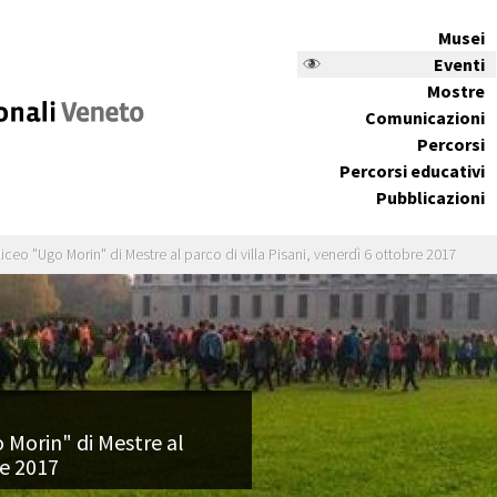
Musei
Eventi
Mostre
Comunicazioni
Percorsi
Percorsi educativi
Pubblicazioni
liceo "Ugo Morin" di Mestre al parco di villa Pisani, venerdì 6 ottobre 2017
 Morin" di Mestre al
re 2017