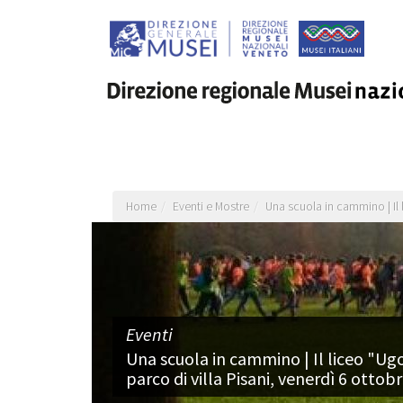
Salta
al
contenuto
principale
Home
Eventi e Mostre
Una scuola in cammino | Il 
Eventi
Una scuola in cammino | Il liceo "Ugo
parco di villa Pisani, venerdì 6 ottob