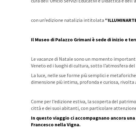
cura dell'Ufficio Servizi Educativi e Didattica e del
con un’edizione natalizia intitolata
“ILLUMINARTE
Il Museo di Palazzo Grimani è s
ede di inizio e te
Le vacanze di Natale sono un momento importante p
Veneto ed i luoghi di cultura, sotto l’atmosfera del
La luce, nelle sue forme più semplici e metaforiche
dimensione più intima, profonda e curiosa, rivolta ai
Come per l’edizione estiva, la scoperta del patrimo
città e dei suoi abitanti, con particolare attenzione
In questo viaggio ci accompagnano ancora una v
Francesco nella Vigna.