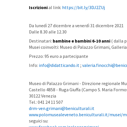
Iscrizioni
al link:
https://bit.ly/3DJ2ZUj
Da lunedì 27 dicembre a venerdì 31 dicembre 2021
Dalle 8.30 alle 12.30
Destinatari:
bambine e bambini 6-10 anni
( dalla 
Musei coinvolti: Museo di Palazzo Grimani, Galleria
Prezzo: 95 euro a partecipante
Info:
info@didatticando.it
;
valeria.finocchi@benicu
Museo di Palazzo Grimani - Direzione regionale Mu
Castello 4858 - Ruga Giuffa (Campo S. Maria Formo
30122 Venezia
Tel.: 041 24 11 507
drm-ven.grimani@beniculturali.it
www.polomusealeveneto.beniculturali.it/musei/m
seguici su: