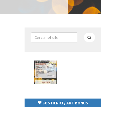
Form
di
Cerca
ricerca
SOSTIENICI / ART BONUS