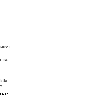
 Musei
d una
della
ve.
e San