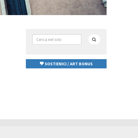
Form
di
Cerca
ricerca
SOSTIENICI / ART BONUS