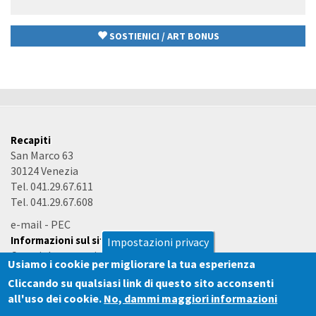
Cerca
ricerca
SOSTIENICI / ART BONUS
Recapiti
San Marco 63
30124 Venezia
Tel. 041.29.67.611
Tel. 041.29.67.608
e-mail
-
PEC
Informazioni sul sito
Impostazioni privacy
Copyright e termini d'uso
Usiamo i cookie per migliorare la tua esperienza
Accessibilità
Cliccando su qualsiasi link di questo sito acconsenti
all'uso dei cookie.
No, dammi maggiori informazioni