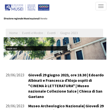
Salta
Togg
al
navig
contenuto
principale
Home
Eventi e Mostre
Eventi
Giugno 2023
Giugno 2023
29/06/2023
Giovedì 29 giugno 2023, ore 18.30 | Edoardo
Albinati e Francesca d'Aloja ospiti di
"CINEMA è LETTERATURA" | Museo
nazionale Collezione Salce | Chiesa di San
Gaetano
29/06/2023
Museo Archeologico Nazionale| Giovedì 29