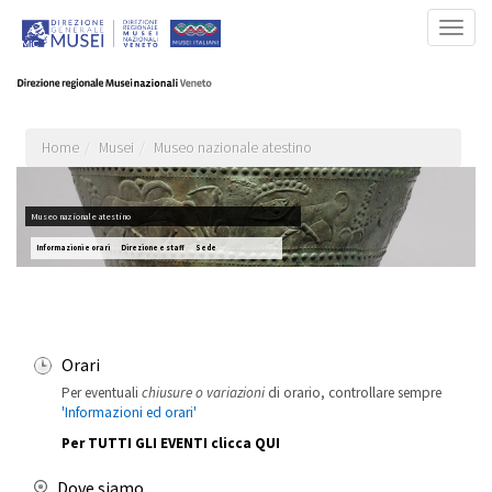
Salta
Togg
al
navig
contenuto
principale
Home
Musei
Museo nazionale atestino
Museo nazionale atestino
Informazioni e orari
Direzione e staff
Sede
Orari
Per eventuali
chiusure o variazioni
di orario, controllare sempre
'Informazioni ed orari'
Per TUTTI GLI EVENTI clicca
QUI
Dove siamo