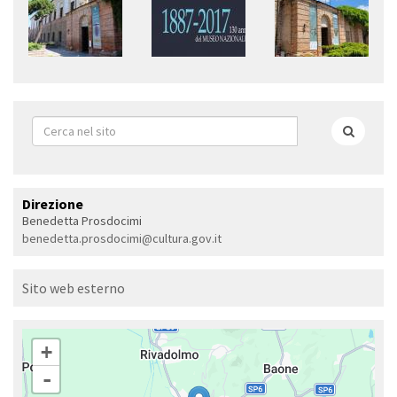
Form
di
Cerca
ricerca
Direzione
Benedetta Prosdocimi
benedetta.prosdocimi@cultura.gov.it
Sito web esterno
+
-