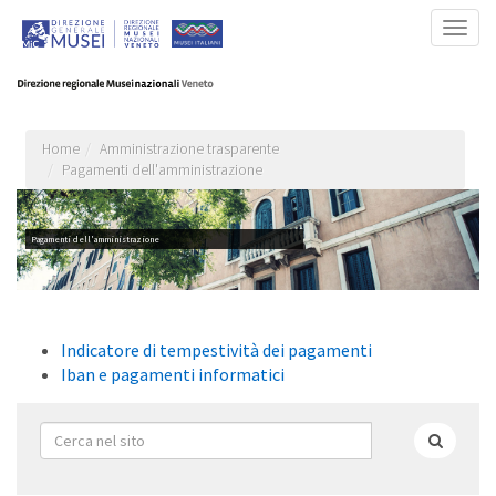
Salta
Togg
al
navig
contenuto
principale
Home
Amministrazione trasparente
Pagamenti dell'amministrazione
Pagamenti dell'amministrazione
Indicatore di tempestività dei pagamenti
Iban e pagamenti informatici
Form
di
Cerca
ricerca