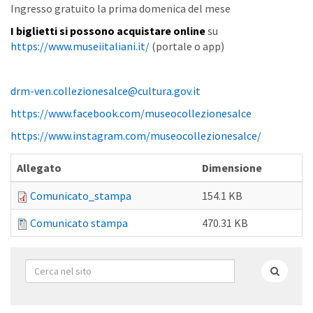
Ingresso gratuito la prima domenica del mese
I biglietti si possono acquistare online
su
https://www.museiitaliani.it/
(portale o app)
drm-ven.collezionesalce@cultura.gov.it
https://www.facebook.com/museocollezionesalce
https://www.instagram.com/museocollezionesalce/
Allegato
Dimensione
Comunicato_stampa
154.1 KB
Comunicato stampa
470.31 KB
Form
di
Cerca
ricerca