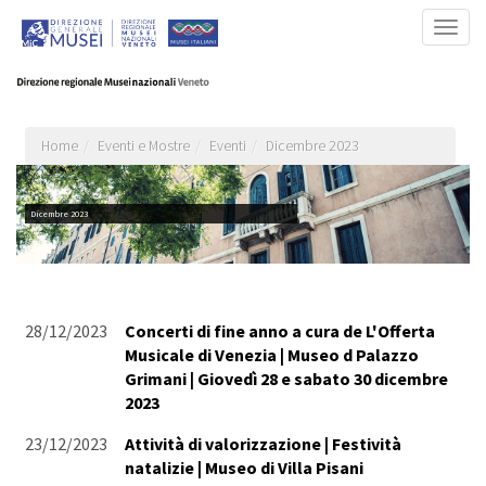
Salta
Togg
al
navig
contenuto
principale
Home
Eventi e Mostre
Eventi
Dicembre 2023
Dicembre 2023
28/12/2023
Concerti di fine anno a cura de L'Offerta
Musicale di Venezia | Museo d Palazzo
Grimani | Giovedì 28 e sabato 30 dicembre
2023
23/12/2023
Attività di valorizzazione | Festività
natalizie | Museo di Villa Pisani