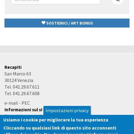
di
Cerca
ricerca
SOSTIENICI / ART BONUS
Recapiti
San Marco 63
30124 Venezia
Tel. 041.29.67.611
Tel. 041.29.67.608
e-mail
-
PEC
Informazioni sul sito
Impostazioni privacy
Copyright e termini d'uso
Usiamo i cookie per migliorare la tua esperienza
Accessibilità
Cliccando su qualsiasi link di questo sito acconsenti