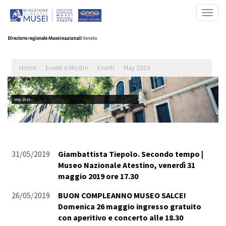
Salta
Togg
al
navig
contenuto
principale
Home
Eventi e Mostre
Eventi
May 2019
May 2019
31/05/2019
Giambattista Tiepolo. Secondo tempo |
Museo Nazionale Atestino, venerdì 31
maggio 2019 ore 17.30
26/05/2019
BUON COMPLEANNO MUSEO SALCE!
Domenica 26 maggio ingresso gratuito
con aperitivo e concerto alle 18.30