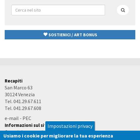
Form
di
Cerca
ricerca
SOSTIENICI / ART BONUS
Recapiti
San Marco 63
30124 Venezia
Tel. 041.29.67.611
Tel. 041.29.67.608
e-mail
-
PEC
Informazioni sul sito
Impostazioni privacy
Copyright e termini d'uso
Usiamo i cookie per migliorare la tua esperienza
Accessibilità