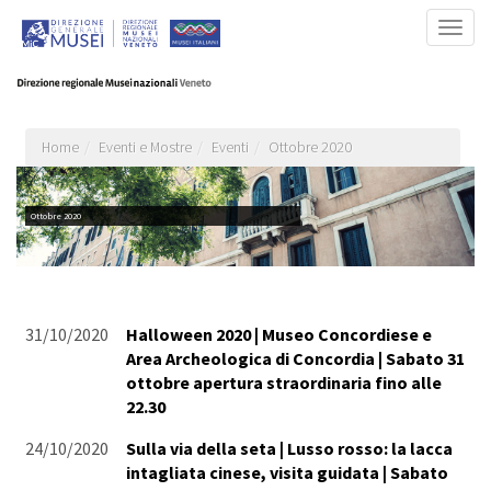
Salta
Togg
al
navig
contenuto
principale
Home
Eventi e Mostre
Eventi
Ottobre 2020
Ottobre 2020
31/10/2020
Halloween 2020 | Museo Concordiese e
Area Archeologica di Concordia | Sabato 31
ottobre apertura straordinaria fino alle
22.30
24/10/2020
Sulla via della seta | Lusso rosso: la lacca
intagliata cinese, visita guidata | Sabato