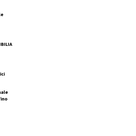
le
IBILIA
ici
nale
fino