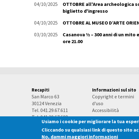
04/10/2025
OTTOBRE all'Area archeologica sott
biglietto d'ingresso
04/10/2025
OTTOBRE AL MUSEO D’ARTE ORIE
03/10/2025
Casanova ½ – 300 anni di un mito e
ore 21.00
Recapiti
Informazioni sul sito
San Marco 63
Copyright e termini
30124 Venezia
d'uso
Tel. 041.29.67.611
Accessibilità
Tel. 041.29.67.608
Usiamo i cookie per migliorare la tua espe
e-mail
-
PEC
Cliccando su qualsiasi link di questo sito a
No, dammi maggiori informazioni