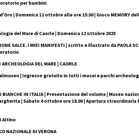
boratorio per bambini
' d'Oro | Domenica 12 ottobre alle ore 15:30 | Gioco MEMORY del
logia del Mare di Caorle | Domenica 12 ottobre 2025
NE SALCE. I MIEI MANIFESTI | scritto e illustrato da PAOLA SC
boratorio
 ARCHEOLOGIA DEL MARE | CAORLE
useo | Ingresso gratuito in tutti i musei e parchi archeolog
 BIANCHE IN ITALIA | Presentazione del volume | Museo nazio
rgherita | Sabato 4 ottobre ore 18.00 | Apertura straordinaria 
i Altino
O NAZIONALE DI VERONA