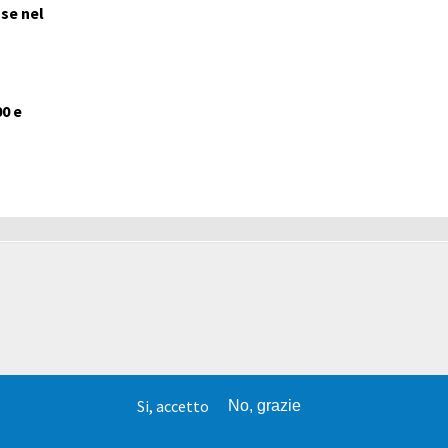
use nel
00 e
Si, accetto
No, grazie