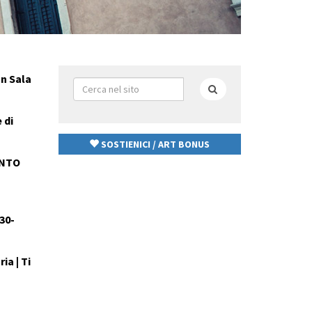
In Sala
Form
di
Cerca
ricerca
 di
SOSTIENICI / ART BONUS
ANTO
30-
a | Ti