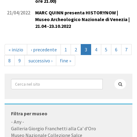
ore 21.00)
21/04/2022
MARC QUINN presenta HISTORYNOW |
Museo Archeologico Nazionale di Venezia |
21.04 -23.10.2022
« inizio
‹ precedente
1
2
3
4
5
6
7
8
9
successivo ›
fine »
Form
di
Cerca
ricerca
Filtra per museo
- Any -
Galleria Giorgio Franchetti alla Ca' d'Oro
Museo Nazionale Collezione Salce