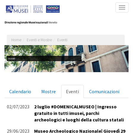
Salta
Togg
al
navig
contenuto
principale
Home
Eventi e Mostre
Eventi
Eventi
Schede
Calendario
Mostre
Eventi
(scheda
Comunicazioni
primarie
attiva)
02/07/2023
2 luglio #DOMENICALMUSEO | Ingresso
gratuito in tutti imusei, parchi
archeologici e luoghi della cultura statali
29/06/2023
Museo Archeologico Nazionale| Giovedì 29